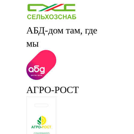
АБД-дом там, где
мы
АГРО-РОСТ