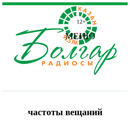
12+
МЕНЮ
частоты вещаний