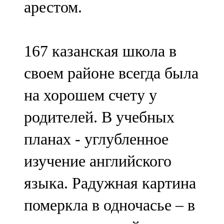
арестом.
91,0 FM
Шәмәрдән
167 казанская школа в
102,3 FM
своем районе всегда была
Яңа чишмә
на хорошем счету у
107,0 FM
родителей. В учебных
Яр Чаллы
планах - углубленное
105,5 FM
изучение английского
языка. Радужная картина
померкла в одночасье – в