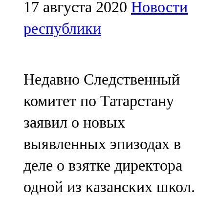
Мамадыш
17 августа 2020
Новости
106,2 FM
республики
Минзәлә
107,3 FM
Недавно Следственный
Мөслим
комитет по Татарстану
100,0 FM
заявил о новых
Нурлат
выявленных эпизодах в
104,7 FM
деле о взятке директора
Олы Әтнә
одной из казанских школ.
71,42 FM
Сарман