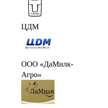
ЦДМ
ООО «ДаМилк-
Агро»