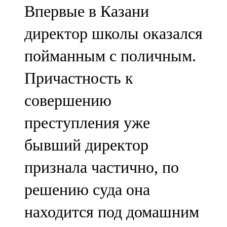
Впервые в Казани
107,8 FM
директор школы оказался
Теләче
пойманным с поличным.
106,1 FM
Причастность к
Түбән Кама
совершению
102,6 FM
преступления уже
Чирмешән
бывший директор
107,7 FM
признала частично, по
Чистай
решению суда она
103,0 FM
находится под домашним
Чүпрәле