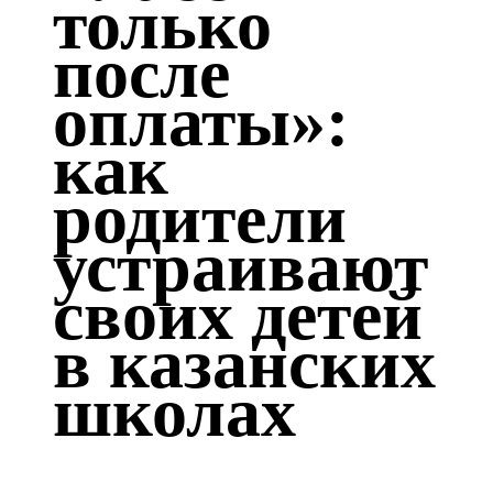
только
Казан
после
91,5 FM
оплаты»:
Кайбыч
как
106,1 FM
родители
Кама тамагы
устраивают
71,51 FM
своих детей
Кукмара
в казанских
107,9 FM
школах
Лениногорский
102,1 FM