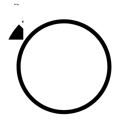
Әлмәт
92,9 FM
Базарлы матак
107,1 FM
Балык бистәсе
104,9 FM
Баулы
107,5 FM
Биләр
101,7 FM