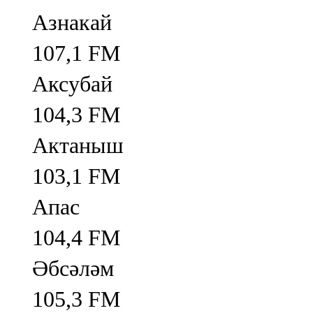
Азнакай
107,1 FM
Аксубай
104,3 FM
Актаныш
103,1 FM
Апас
104,4 FM
Әбсәләм
105,3 FM