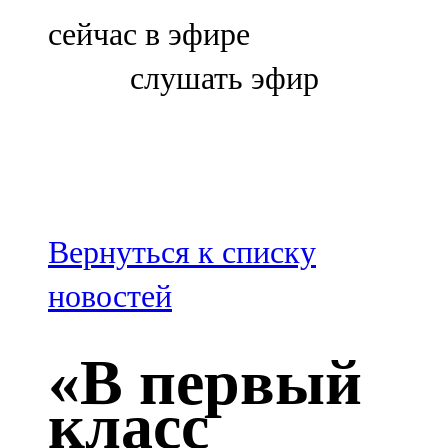
Болгар
сейчас в эфире
106,0 FM
слушать эфир
Бөгелмә
101,7 FM
Буа
100,3 FM
Вернуться к списку
Зәй
новостей
106,6 FM
«В первый
Кадыбаш
класс
105,2 FM