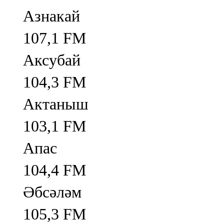
Азнакай
107,1 FM
Аксубай
104,3 FM
Актаныш
103,1 FM
Апас
104,4 FM
Әбсәләм
105,3 FM