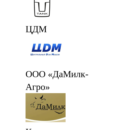
ЦДМ
ООО «ДаМилк-
Агро»