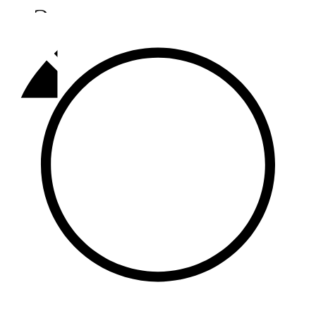
Әлмәт
92,9 FM
Базарлы матак
107,1 FM
Балык бистәсе
104,9 FM
Баулы
107,5 FM
Биләр
101,7 FM