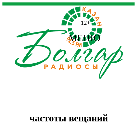
12+
МЕНЮ
частоты вещаний