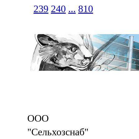
239
240
...
810
ООО
"Сельхозснаб"