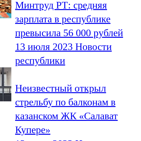
Минтруд РТ: средняя
91,0 FM
зарплата в республике
Шәмәрдән
превысила 56 000 рублей
102,3 FM
13 июля 2023
Новости
Яңа чишмә
республики
107,0 FM
Яр Чаллы
Неизвестный открыл
105,5 FM
стрельбу по балконам в
казанском ЖК «Салават
Купере»