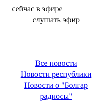
Болгар
сейчас в эфире
106,0 FM
слушать эфир
Бөгелмә
101,7 FM
Буа
100,3 FM
Все новости
Зәй
Новости республики
106,6 FM
Новости о "Болгар
Кадыбаш
радиосы"
105,2 FM