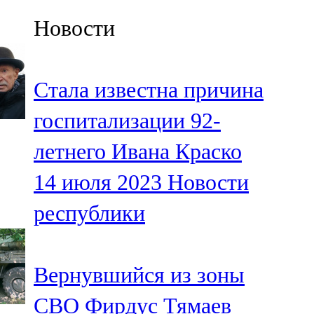
Казан
Новости
91,5 FM
Кайбыч
Стала известна причина
106,1 FM
госпитализации 92-
Кама тамагы
летнего Ивана Краско
71,51 FM
14 июля 2023
Новости
Кукмара
республики
107,9 FM
Лениногорский
Вернувшийся из зоны
102,1 FM
СВО Фирдус Тямаев