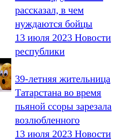
Мамадыш
рассказал, в чем
106,2 FM
нуждаются бойцы
Минзәлә
13 июля 2023
Новости
107,3 FM
республики
Мөслим
100,0 FM
39-летняя жительница
Нурлат
Татарстана во время
104,7 FM
пьяной ссоры зарезала
Олы Әтнә
возлюбленного
71,42 FM
13 июля 2023
Новости
Сарман