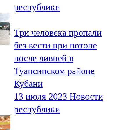
республики
107,8 FM
Теләче
Три человека пропали
106,1 FM
без вести при потопе
Түбән Кама
после ливней в
102,6 FM
Туапсинском районе
Чирмешән
Кубани
107,7 FM
13 июля 2023
Новости
Чистай
республики
103,0 FM
Чүпрәле