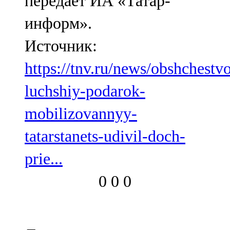
передает ИА «Татар-
информ».
Источник:
https://tnv.ru/news/obshchestv
luchshiy-podarok-
mobilizovannyy-
tatarstanets-udivil-doch-
prie...
0
0
0