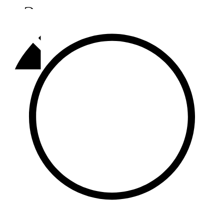
Әлмәт
92,9 FM
Базарлы матак
107,1 FM
Балык бистәсе
104,9 FM
Баулы
107,5 FM
Биләр
101,7 FM