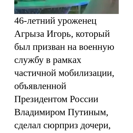
91,0 FM
46-летний уроженец
Шәмәрдән
Агрыза Игорь, который
102,3 FM
был призван на военную
Яңа чишмә
службу в рамках
107,0 FM
частичной мобилизации,
Яр Чаллы
объявленной
105,5 FM
Президентом России
Владимиром Путиным,
сделал сюрприз дочери,