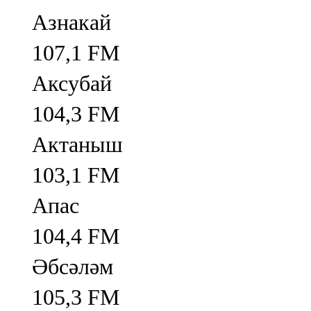
Азнакай
107,1 FM
Аксубай
104,3 FM
Актаныш
103,1 FM
Апас
104,4 FM
Әбсәләм
105,3 FM