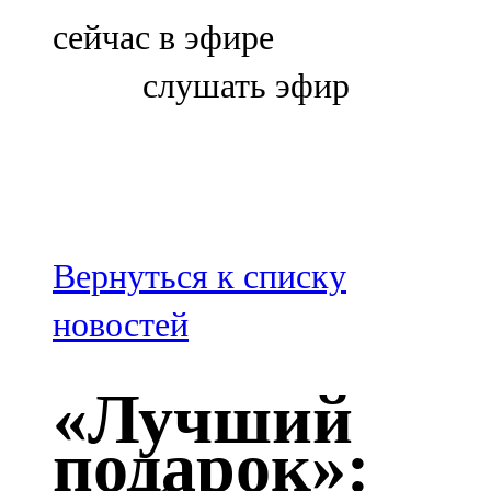
Болгар
сейчас в эфире
106,0 FM
слушать эфир
Бөгелмә
101,7 FM
Буа
100,3 FM
Вернуться к списку
Зәй
новостей
106,6 FM
«Лучший
Кадыбаш
подарок»:
105,2 FM