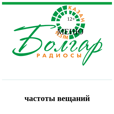
12+
МЕНЮ
частоты вещаний