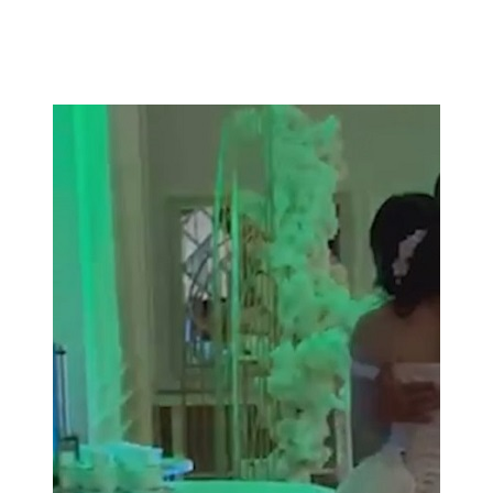
107,8 FM
Теләче
106,1 FM
Түбән Кама
102,6 FM
Чирмешән
107,7 FM
Чистай
103,0 FM
Чүпрәле