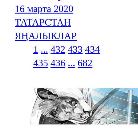
16 марта 2020
ТАТАРСТАН
ЯҢАЛЫКЛАР
1
...
432
433
434
435
436
...
682