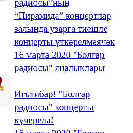
радиосы”ның
“Пирамида” концертлар
залында узарга тиешле
концерты үткәрелмәячәк
16 марта 2020
"Болгар
радиосы" яңалыклары
Игътибар! "Болгар
радиосы" концерты
күчерелә!