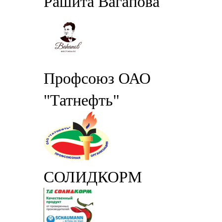
Рашита Вагапова
Профсоюз ОАО
"Татнефть"
СОЛИДКОРМ