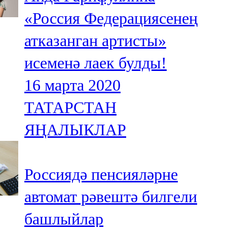
«Россия Федерациясенең
атказанган артисты»
исеменә лаек булды!
16 марта 2020
ТАТАРСТАН
ЯҢАЛЫКЛАР
Россиядә пенсияләрне
автомат рәвештә билгели
башлыйлар