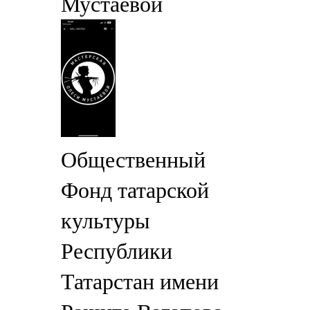
Мустаевой
Общественный
Фонд татарской
культуры
Республики
Татарстан имени