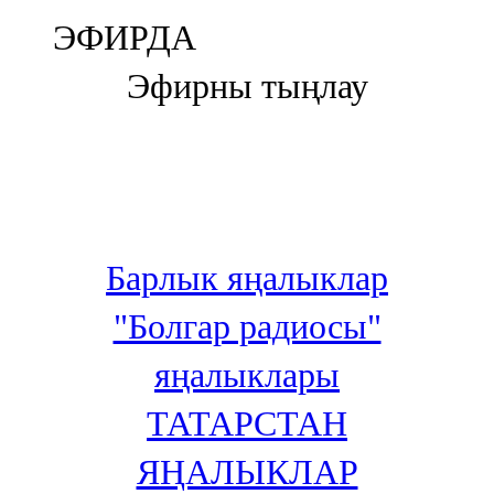
Болгар
ЭФИРДА
106,0 FM
Эфирны тыңлау
Бөгелмә
101,7 FM
Буа
100,3 FM
Барлык яңалыклар
Зәй
"Болгар радиосы"
106,6 FM
яңалыклары
Кадыбаш
ТАТАРСТАН
105,2 FM
ЯҢАЛЫКЛАР