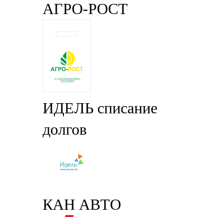
АГРО-РОСТ
ИДЕЛЬ списание
долгов
КАН АВТО