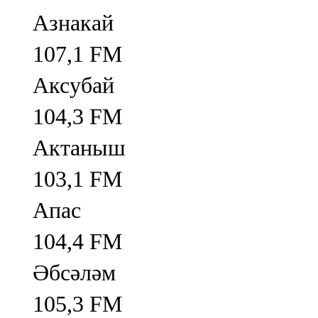
Азнакай
107,1 FM
Аксубай
104,3 FM
Актаныш
103,1 FM
Апас
104,4 FM
Әбсәләм
105,3 FM