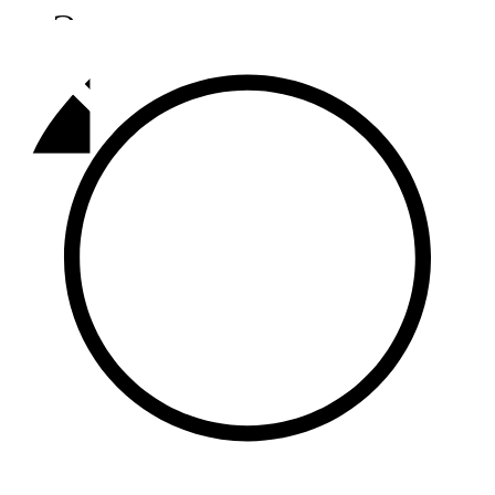
Әлмәт
92,9 FM
Базарлы матак
107,1 FM
Балык бистәсе
104,9 FM
Баулы
107,5 FM
Биләр
101,7 FM