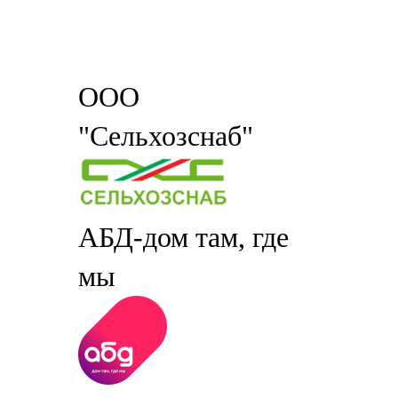
ООО
"Сельхозснаб"
АБД-дом там, где
мы