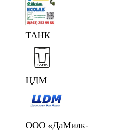
ТАНК
ЦДМ
ООО «ДаМилк-