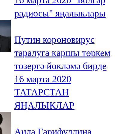
16 марта 2020
"Болгар
радиосы" яңалыклары
Путин короновирус
таралуга каршы төркем
төзергә йөкләмә бирде
16 марта 2020
ТАТАРСТАН
ЯҢАЛЫКЛАР
Аида Гарифуллина