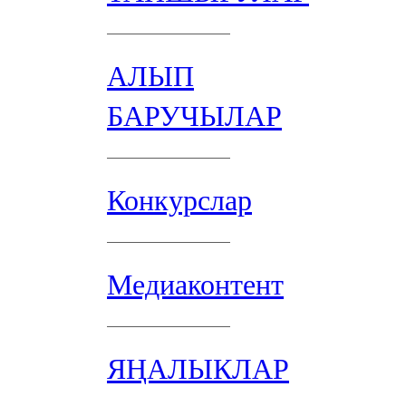
АЛЫП
БАРУЧЫЛАР
Конкурслар
Медиаконтент
ЯҢАЛЫКЛАР