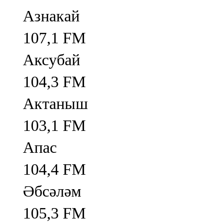
Азнакай
107,1 FM
Аксубай
104,3 FM
Актаныш
103,1 FM
Апас
104,4 FM
Әбсәләм
105,3 FM