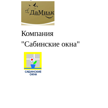
Компания
"Сабинские окна"