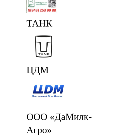
ТАНК
ЦДМ
ООО «ДаМилк-
Агро»