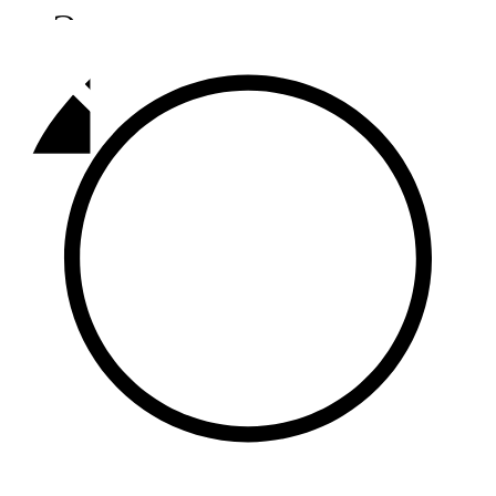
Әлмәт
92,9 FM
Базарлы матак
107,1 FM
Балык бистәсе
104,9 FM
Баулы
107,5 FM
Биләр
101,7 FM