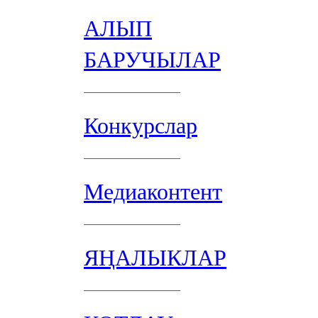
АЛЫП
БАРУЧЫЛАР
Конкурслар
Медиаконтент
ЯҢАЛЫКЛАР