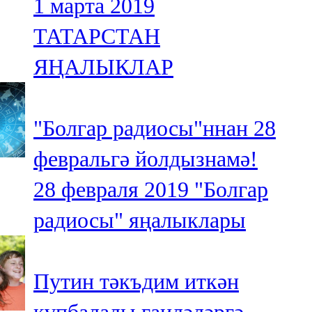
1 марта 2019
ТАТАРСТАН
ЯҢАЛЫКЛАР
"Болгар радиосы"ннан 28
февральгә йолдызнамә!
28 февраля 2019
"Болгар
радиосы" яңалыклары
Путин тәкъдим иткән