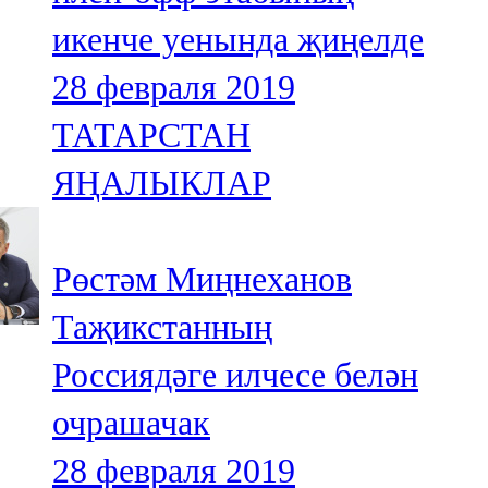
икенче уенында җиңелде
28 февраля 2019
ТАТАРСТАН
ЯҢАЛЫКЛАР
Рөстәм Миңнеханов
Таҗикстанның
Россиядәге илчесе белән
очрашачак
28 февраля 2019