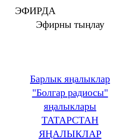
Болгар
ЭФИРДА
106,0 FM
Эфирны тыңлау
Бөгелмә
101,7 FM
Буа
100,3 FM
Барлык яңалыклар
Зәй
"Болгар радиосы"
106,6 FM
яңалыклары
Кадыбаш
ТАТАРСТАН
105,2 FM
ЯҢАЛЫКЛАР