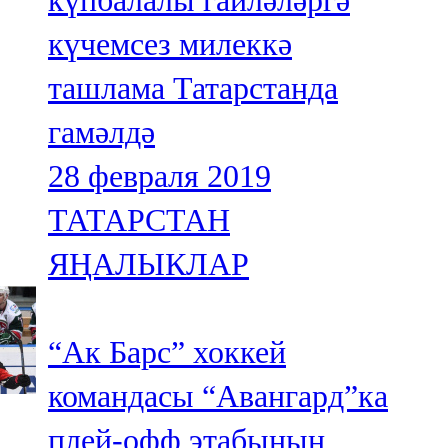
күпбалалы гаиләләргә
күчемсез милеккә
ташлама Татарстанда
гамәлдә
28 февраля 2019
ТАТАРСТАН
ЯҢАЛЫКЛАР
“Ак Барс” хоккей
командасы “Авангард”ка
плей-офф этабының