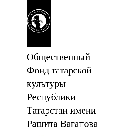
Общественный
Фонд татарской
культуры
Республики
Татарстан имени
Рашита Вагапова