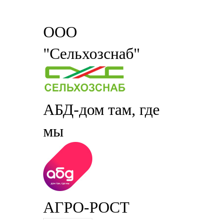
ООО
"Сельхозснаб"
АБД-дом там, где
мы
АГРО-РОСТ