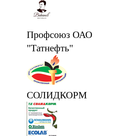
Профсоюз ОАО
"Татнефть"
СОЛИДКОРМ