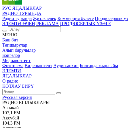
РУС
ЯҢАЛЫКЛАР
РАДИО ТУРЫНДА
Радио турында
Җитәкчелек
Коммерция бүлеге
Продюсерлык үз
ЭЛЕМТӘ ӨЧЕН
РЕКЛАМА
ПРОДЮСЕРЛЫК ҮЗӘГЕ
МЕНЮ
Баш бит
Тапшырулар
Алып баручылар
Бәйгеләр
Медиаконтент
Фототасма
Видеоконтент
Аудио-архив
Болгарда жырлыйм
ЭЛЕМТӘ
ЯҢАЛЫКЛАР
О радио
КОТЛАУ БИРҮ
Русская версия
РАДИО ЕШЛЫКЛАРЫ
Азнакай
107,1 FM
Аксубай
104,3 FM