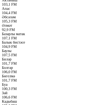
Актаныш
103,1 FM
Апас
104,4 FM
Әбсәләм
105,3 FM
Әлмәт
92,9 FM
Базарлы матак
107,1 FM
Балык бистәсе
104,9 FM
Баулы
107,5 FM
Биләр
101,7 FM
Болгар
106,0 FM
Бөгелмә
101,7 FM
Буа
100,3 FM
Зәй
106,6 FM
Кадыбаш