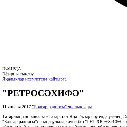
ЭФИРДА
Эфирны тыңлау
Яңалыклар исемлегенә кайтырга
"РЕТРОСӘХИФӘ"
11 января 2017
"Болгар радиосы" яңалыклары
Татарның төп каналы-«Татарстан-Яңа Гасыр» бу елда үзенең 15
"Болгар радиосы"н тыңлаучылар өчен без "РЕТРОСӘХИФӘ" әзер
әйләнеп кайту сезнең өчен кызыклы булыр диеп уйлап, уен тәк