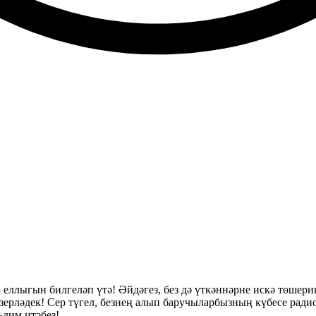
 еллыгын билгеләп үтә! Әйдәгез, без дә үткәннәрне искә төшери
ләдек! Сер түгел, безнең алып баручыларбызның күбесе радио
ъдим итәбез!