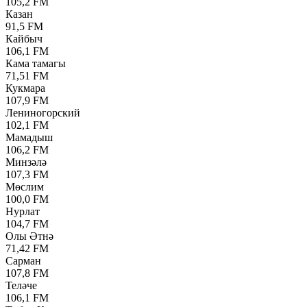
105,2 FM
Казан
91,5 FM
Кайбыч
106,1 FM
Кама тамагы
71,51 FM
Кукмара
107,9 FM
Лениногорский
102,1 FM
Мамадыш
106,2 FM
Минзәлә
107,3 FM
Мөслим
100,0 FM
Нурлат
104,7 FM
Олы Әтнә
71,42 FM
Сарман
107,8 FM
Теләче
106,1 FM