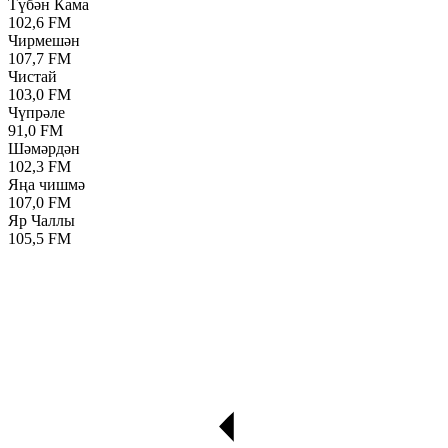
Түбән Кама
102,6 FM
Чирмешән
107,7 FM
Чистай
103,0 FM
Чүпрәле
91,0 FM
Шәмәрдән
102,3 FM
Яңа чишмә
107,0 FM
Яр Чаллы
105,5 FM