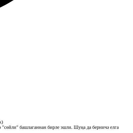
к)
 "сөйли" башлаганнан бирле эшли. Шуңа да берничә елга