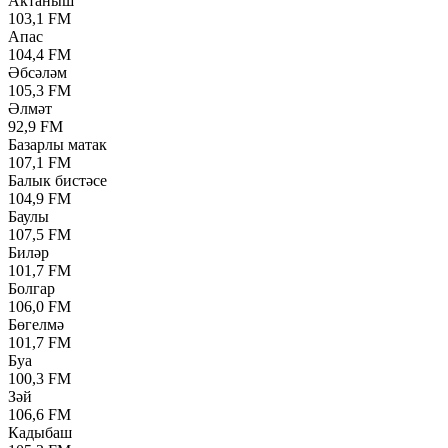
Актаныш
103,1 FM
Апас
104,4 FM
Әбсәләм
105,3 FM
Әлмәт
92,9 FM
Базарлы матак
107,1 FM
Балык бистәсе
104,9 FM
Баулы
107,5 FM
Биләр
101,7 FM
Болгар
106,0 FM
Бөгелмә
101,7 FM
Буа
100,3 FM
Зәй
106,6 FM
Кадыбаш