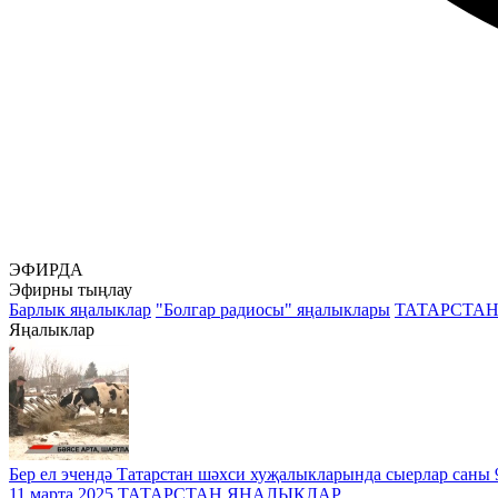
ЭФИРДА
Эфирны тыңлау
Барлык яңалыклар
"Болгар радиосы" яңалыклары
ТАТАРСТА
Яңалыклар
Бер ел эчендә Татарстан шәхси хуҗалыкларында сыерлар саны 
11 марта 2025
ТАТАРСТАН ЯҢАЛЫКЛАР