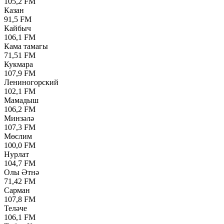
105,2 FM
Казан
91,5 FM
Кайбыч
106,1 FM
Кама тамагы
71,51 FM
Кукмара
107,9 FM
Лениногорский
102,1 FM
Мамадыш
106,2 FM
Минзәлә
107,3 FM
Мөслим
100,0 FM
Нурлат
104,7 FM
Олы Әтнә
71,42 FM
Сарман
107,8 FM
Теләче
106,1 FM