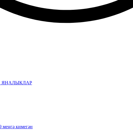
Н ЯҢАЛЫКЛАР
9 меңгә кимегән