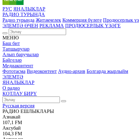
РУС
ЯҢАЛЫКЛАР
РАДИО ТУРЫНДА
Радио турында
Җитәкчелек
Коммерция бүлеге
Продюсерлык үз
ЭЛЕМТӘ ӨЧЕН
РЕКЛАМА
ПРОДЮСЕРЛЫК ҮЗӘГЕ
МЕНЮ
Баш бит
Тапшырулар
Алып баручылар
Бәйгеләр
Медиаконтент
Фототасма
Видеоконтент
Аудио-архив
Болгарда жырлыйм
ЭЛЕМТӘ
ЯҢАЛЫКЛАР
О радио
КОТЛАУ БИРҮ
Русская версия
РАДИО ЕШЛЫКЛАРЫ
Азнакай
107,1 FM
Аксубай
104,3 FM