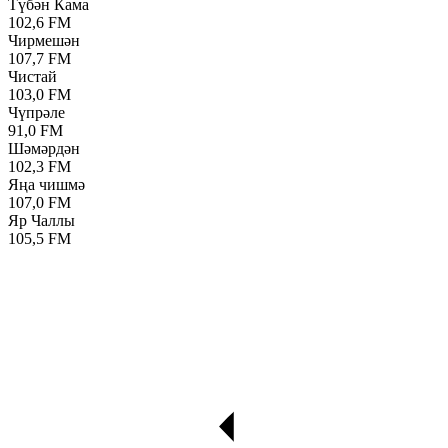
Түбән Кама
102,6 FM
Чирмешән
107,7 FM
Чистай
103,0 FM
Чүпрәле
91,0 FM
Шәмәрдән
102,3 FM
Яңа чишмә
107,0 FM
Яр Чаллы
105,5 FM