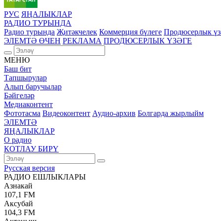
РУС
ЯҢАЛЫКЛАР
РАДИО ТУРЫНДА
Радио турында
Җитәкчелек
Коммерция бүлеге
Продюсерлык үз
ЭЛЕМТӘ ӨЧЕН
РЕКЛАМА
ПРОДЮСЕРЛЫК ҮЗӘГЕ
МЕНЮ
Баш бит
Тапшырулар
Алып баручылар
Бәйгеләр
Медиаконтент
Фототасма
Видеоконтент
Аудио-архив
Болгарда жырлыйм
ЭЛЕМТӘ
ЯҢАЛЫКЛАР
О радио
КОТЛАУ БИРҮ
Русская версия
РАДИО ЕШЛЫКЛАРЫ
Азнакай
107,1 FM
Аксубай
104,3 FM