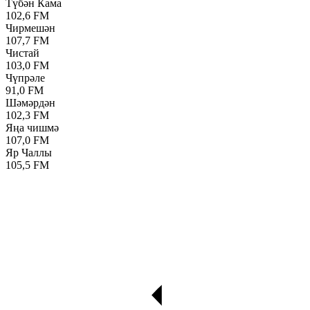
Түбән Кама
102,6 FM
Чирмешән
107,7 FM
Чистай
103,0 FM
Чүпрәле
91,0 FM
Шәмәрдән
102,3 FM
Яңа чишмә
107,0 FM
Яр Чаллы
105,5 FM