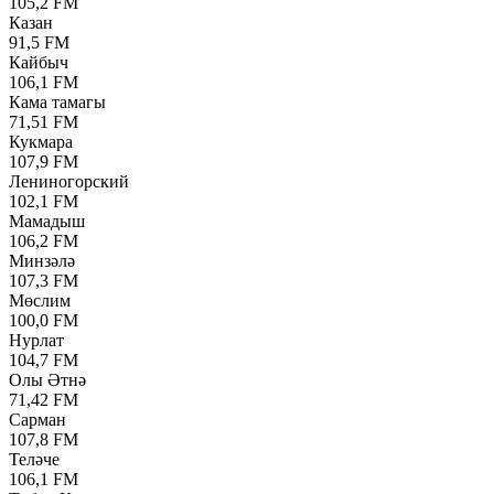
105,2 FM
Казан
91,5 FM
Кайбыч
106,1 FM
Кама тамагы
71,51 FM
Кукмара
107,9 FM
Лениногорский
102,1 FM
Мамадыш
106,2 FM
Минзәлә
107,3 FM
Мөслим
100,0 FM
Нурлат
104,7 FM
Олы Әтнә
71,42 FM
Сарман
107,8 FM
Теләче
106,1 FM