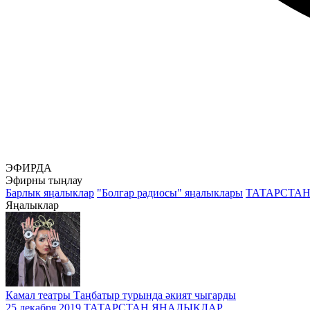
ЭФИРДА
Эфирны тыңлау
Барлык яңалыклар
"Болгар радиосы" яңалыклары
ТАТАРСТА
Яңалыклар
Камал театры Таңбатыр турында әкият чыгарды
25 декабря 2019
ТАТАРСТАН ЯҢАЛЫКЛАР