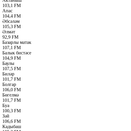
Актаныш
103,1 FM
Апас
104,4 FM
Әбсәләм
105,3 FM
Әлмәт
92,9 FM
Базарлы матак
107,1 FM
Балык бистәсе
104,9 FM
Баулы
107,5 FM
Биләр
101,7 FM
Болгар
106,0 FM
Бөгелмә
101,7 FM
Буа
100,3 FM
Зәй
106,6 FM
Кадыбаш