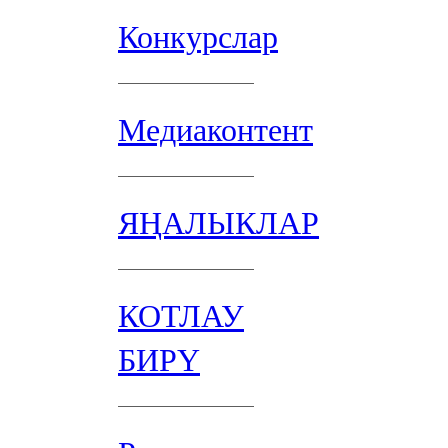
Конкурслар
Медиаконтент
ЯҢАЛЫКЛАР
КОТЛАУ
БИРҮ