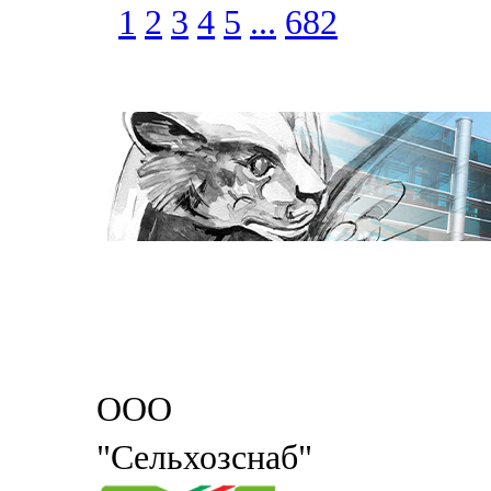
1
2
3
4
5
...
682
ООО
"Сельхозснаб"