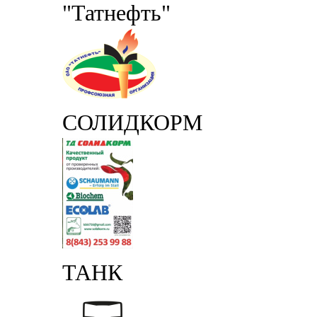
"Татнефть"
СОЛИДКОРМ
ТАНК