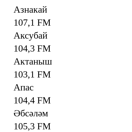
Азнакай
107,1 FM
Аксубай
104,3 FM
Актаныш
103,1 FM
Апас
104,4 FM
Әбсәләм
105,3 FM