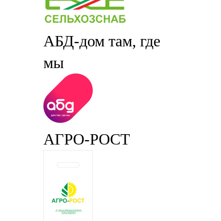
АБД-дом там, где
мы
АГРО-РОСТ