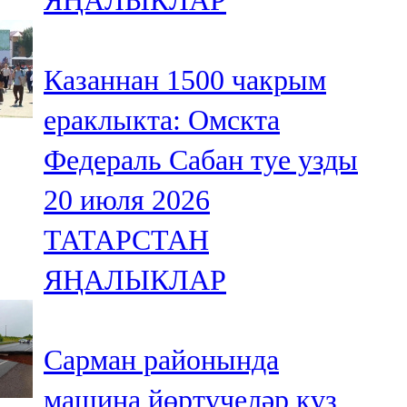
ЯҢАЛЫКЛАР
Казаннан 1500 чакрым
ераклыкта: Омскта
Федераль Сабан туе узды
20 июля 2026
ТАТАРСТАН
ЯҢАЛЫКЛАР
Сарман районында
машина йөртүчеләр күз