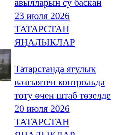
авылларын су баскан
23 июля 2026
ТАТАРСТАН
ЯҢАЛЫКЛАР
Татарстанда ягулык
вәзгыятен контрольдә
тоту өчен штаб төзелде
20 июля 2026
ТАТАРСТАН