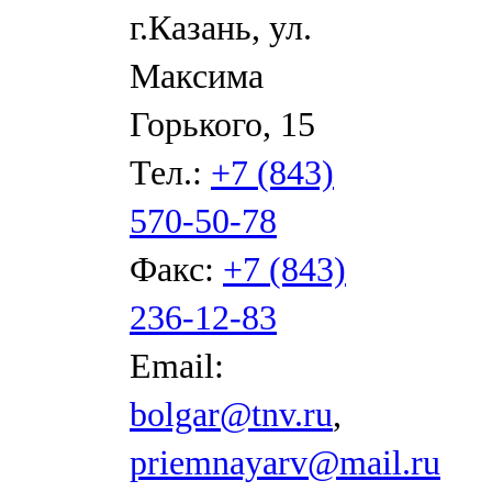
г.Казань, ул.
Максима
Горького, 15
Тел.:
+7 (843)
570-50-78
Факс:
+7 (843)
236-12-83
Email:
bolgar@tnv.ru
,
priemnayarv@mail.ru