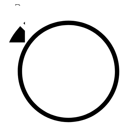
Әлмәт
92,9 FM
Базарлы матак
107,1 FM
Балык бистәсе
104,9 FM
Баулы
107,5 FM
Биләр
101,7 FM