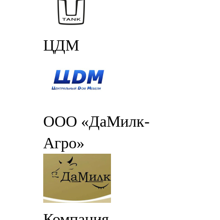
ЦДМ
ООО «ДаМилк-
Агро»
Компания