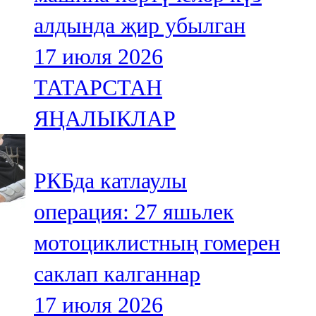
алдында җир убылган
17 июля 2026
ТАТАРСТАН
ЯҢАЛЫКЛАР
РКБда катлаулы
операция: 27 яшьлек
мотоциклистның гомерен
саклап калганнар
17 июля 2026