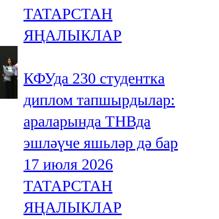
ТАТАРСТАН
ЯҢАЛЫКЛАР
КФУда 230 студентка
диплом тапшырдылар:
араларында ТНВда
эшләүче яшьләр дә бар
17 июля 2026
ТАТАРСТАН
ЯҢАЛЫКЛАР