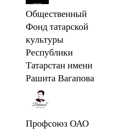
Общественный
Фонд татарской
культуры
Республики
Татарстан имени
Рашита Вагапова
Профсоюз ОАО