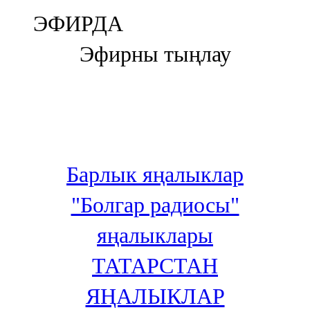
Болгар
ЭФИРДА
106,0 FM
Эфирны тыңлау
Бөгелмә
101,7 FM
Буа
100,3 FM
Барлык яңалыклар
Зәй
"Болгар радиосы"
106,6 FM
яңалыклары
Кадыбаш
ТАТАРСТАН
105,2 FM
ЯҢАЛЫКЛАР