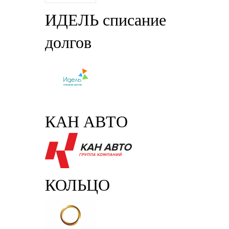
ИДЕЛЬ списание
долгов
КАН АВТО
КОЛЬЦО