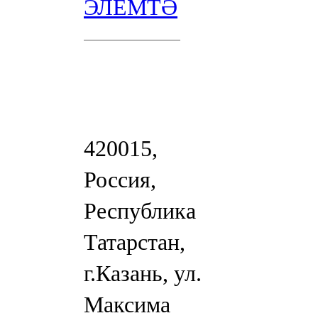
ЭЛЕМТӘ
420015,
Россия,
Республика
Татарстан,
г.Казань, ул.
Максима