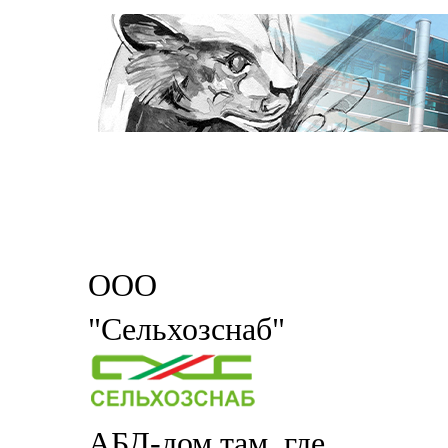
ООО
"Сельхозснаб"
АБД-дом там, где