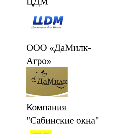
ЦДМ
ООО «ДаМилк-
Агро»
Компания
"Сабинские окна"