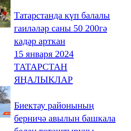
Татарстанда күп балалы
гаиләләр саны 50 200гә
кадәр арткан
15 января 2024
ТАТАРСТАН
ЯҢАЛЫКЛАР
Биектау районының
берничә авылын башкала