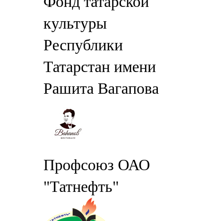
Фонд татарской
культуры
Республики
Татарстан имени
Рашита Вагапова
Профсоюз ОАО
"Татнефть"