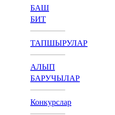
БАШ
БИТ
ТАПШЫРУЛАР
АЛЫП
БАРУЧЫЛАР
Конкурслар