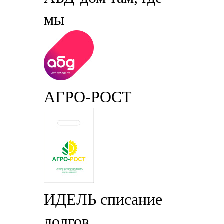
мы
АГРО-РОСТ
ИДЕЛЬ списание
долгов