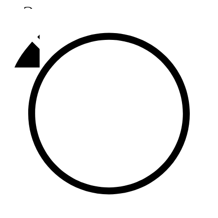
Әлмәт
92,9 FM
Базарлы матак
107,1 FM
Балык бистәсе
104,9 FM
Баулы
107,5 FM
Биләр
101,7 FM