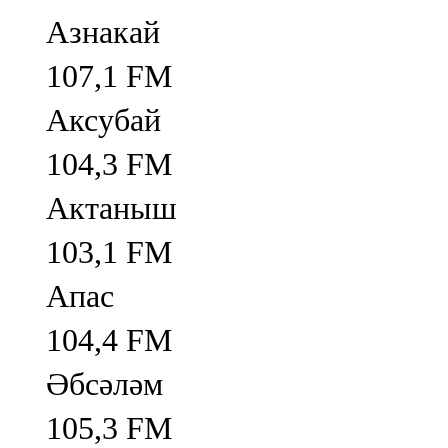
Азнакай
107,1 FM
Аксубай
104,3 FM
Актаныш
103,1 FM
Апас
104,4 FM
Әбсәләм
105,3 FM