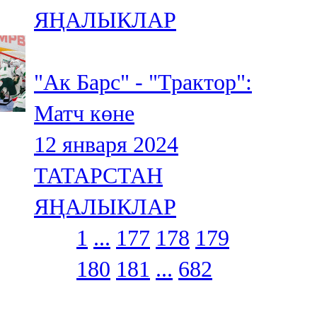
ЯҢАЛЫКЛАР
"Ак Барс" - "Трактор":
Матч көне
12 января 2024
ТАТАРСТАН
ЯҢАЛЫКЛАР
1
...
177
178
179
180
181
...
682