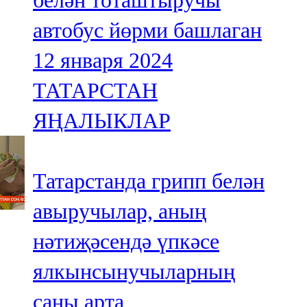
белән тоташтыручы
автобус йөрми башлаган
12 января 2024
ТАТАРСТАН
ЯҢАЛЫКЛАР
Татарстанда грипп белән
авыручылар, аның
нәтиҗәсендә үпкәсе
ялкынсынучыларның
саны арта