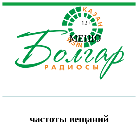
12+
МЕНЮ
частоты вещаний