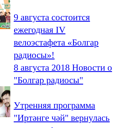
91,0 FM
9 августа состоится
Шәмәрдән
ежегодная IV
102,3 FM
велоэстафета «Болгар
Яңа чишмә
радиосы»!
107,0 FM
8 августа 2018
Новости о
Яр Чаллы
"Болгар радиосы"
105,5 FM
Утренняя программа
"Иртәнге чәй" вернулась