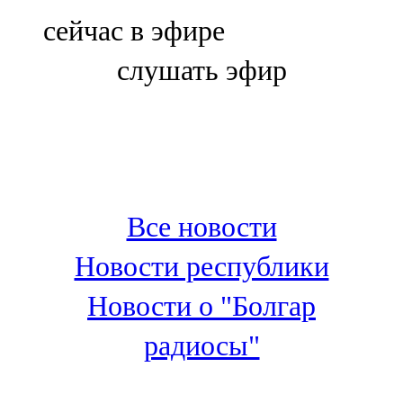
Болгар
сейчас в эфире
106,0 FM
слушать эфир
Бөгелмә
101,7 FM
Буа
100,3 FM
Все новости
Зәй
Новости республики
106,6 FM
Новости о "Болгар
Кадыбаш
радиосы"
105,2 FM