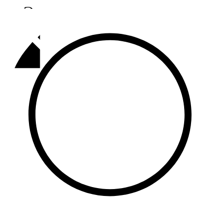
Әлмәт
92,9 FM
Базарлы матак
107,1 FM
Балык бистәсе
104,9 FM
Баулы
107,5 FM
Биләр
101,7 FM