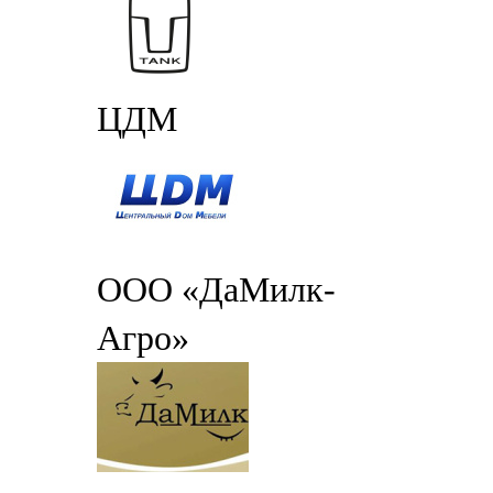
ЦДМ
ООО «ДаМилк-
Агро»