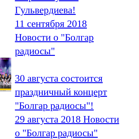
Мамадыш
Гульвердиева!
106,2 FM
11 сентября 2018
Минзәлә
Новости о "Болгар
107,3 FM
радиосы"
Мөслим
100,0 FM
30 августа состоится
Нурлат
праздничный концерт
104,7 FM
"Болгар радиосы"!
Олы Әтнә
29 августа 2018
Новости
71,42 FM
о "Болгар радиосы"
Сарман