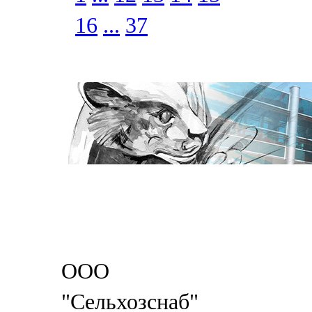
16
...
37
ООО
"Сельхозснаб"