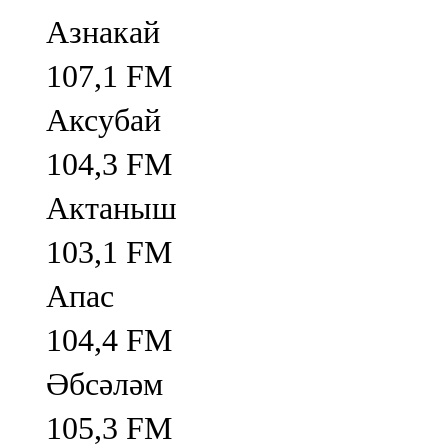
Азнакай
107,1 FM
Аксубай
104,3 FM
Актаныш
103,1 FM
Апас
104,4 FM
Әбсәләм
105,3 FM