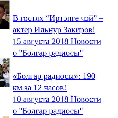
107,8 FM
В гостях “Иртэнге чэй” –
Теләче
актер Ильнур Закиров!
106,1 FM
15 августа 2018
Новости
Түбән Кама
о "Болгар радиосы"
102,6 FM
Чирмешән
«Болгар радиосы»: 190
107,7 FM
км за 12 часов!
Чистай
10 августа 2018
Новости
103,0 FM
о "Болгар радиосы"
Чүпрәле