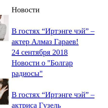
Казан
Новости
91,5 FM
Кайбыч
В гостях “Иртэнге чэй” –
106,1 FM
актер Алмаз Гараев!
Кама тамагы
24 сентября 2018
71,51 FM
Новости о "Болгар
Кукмара
радиосы"
107,9 FM
Лениногорский
В гостях “Иртэнге чэй” –
102,1 FM
актриса Гузель