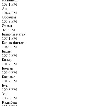
Актаныш
103,1 FM
Апас
104,4 FM
Әбсәләм
105,3 FM
Әлмәт
92,9 FM
Базарлы матак
107,1 FM
Балык бистәсе
104,9 FM
Баулы
107,5 FM
Биләр
101,7 FM
Болгар
106,0 FM
Бөгелмә
101,7 FM
Буа
100,3 FM
Зәй
106,6 FM
Кадыбаш