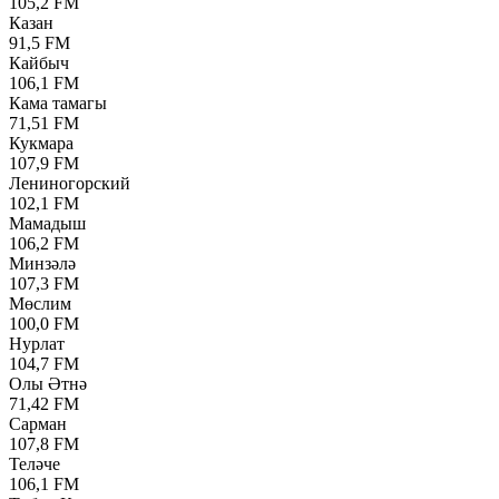
105,2 FM
Казан
91,5 FM
Кайбыч
106,1 FM
Кама тамагы
71,51 FM
Кукмара
107,9 FM
Лениногорский
102,1 FM
Мамадыш
106,2 FM
Минзәлә
107,3 FM
Мөслим
100,0 FM
Нурлат
104,7 FM
Олы Әтнә
71,42 FM
Сарман
107,8 FM
Теләче
106,1 FM