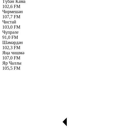
Түбән Кама
102,6 FM
Чирмешән
107,7 FM
Чистай
103,0 FM
Чүпрәле
91,0 FM
Шәмәрдән
102,3 FM
Яңа чишмә
107,0 FM
Яр Чаллы
105,5 FM