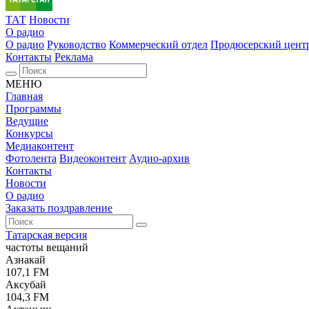
ТАТ
Новости
О радио
О радио
Руководство
Коммерческий отдел
Продюсерский цент
Контакты
Реклама
МЕНЮ
Главная
Программы
Ведущие
Конкурсы
Медиаконтент
Фотолента
Видеоконтент
Аудио-архив
Контакты
Новости
О радио
Заказать поздравление
Татарская версия
частоты вещаний
Азнакай
107,1 FM
Аксубай
104,3 FM