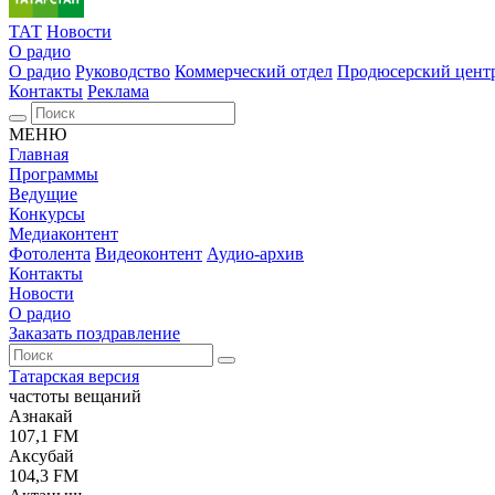
ТАТ
Новости
О радио
О радио
Руководство
Коммерческий отдел
Продюсерский цент
Контакты
Реклама
МЕНЮ
Главная
Программы
Ведущие
Конкурсы
Медиаконтент
Фотолента
Видеоконтент
Аудио-архив
Контакты
Новости
О радио
Заказать поздравление
Татарская версия
частоты вещаний
Азнакай
107,1 FM
Аксубай
104,3 FM