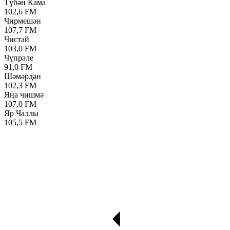
Түбән Кама
102,6 FM
Чирмешән
107,7 FM
Чистай
103,0 FM
Чүпрәле
91,0 FM
Шәмәрдән
102,3 FM
Яңа чишмә
107,0 FM
Яр Чаллы
105,5 FM