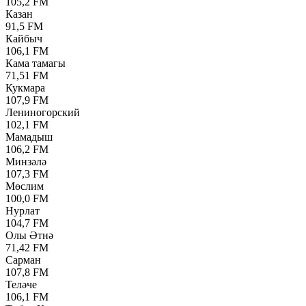
105,2 FM
Казан
91,5 FM
Кайбыч
106,1 FM
Кама тамагы
71,51 FM
Кукмара
107,9 FM
Лениногорский
102,1 FM
Мамадыш
106,2 FM
Минзәлә
107,3 FM
Мөслим
100,0 FM
Нурлат
104,7 FM
Олы Әтнә
71,42 FM
Сарман
107,8 FM
Теләче
106,1 FM