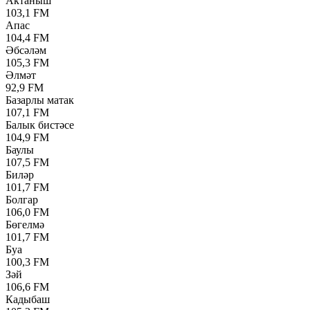
Актаныш
103,1 FM
Апас
104,4 FM
Әбсәләм
105,3 FM
Әлмәт
92,9 FM
Базарлы матак
107,1 FM
Балык бистәсе
104,9 FM
Баулы
107,5 FM
Биләр
101,7 FM
Болгар
106,0 FM
Бөгелмә
101,7 FM
Буа
100,3 FM
Зәй
106,6 FM
Кадыбаш