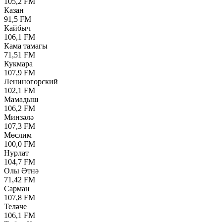
105,2 FM
Казан
91,5 FM
Кайбыч
106,1 FM
Кама тамагы
71,51 FM
Кукмара
107,9 FM
Лениногорский
102,1 FM
Мамадыш
106,2 FM
Минзәлә
107,3 FM
Мөслим
100,0 FM
Нурлат
104,7 FM
Олы Әтнә
71,42 FM
Сарман
107,8 FM
Теләче
106,1 FM