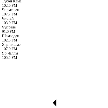
Түбән Кама
102,6 FM
Чирмешән
107,7 FM
Чистай
103,0 FM
Чүпрәле
91,0 FM
Шәмәрдән
102,3 FM
Яңа чишмә
107,0 FM
Яр Чаллы
105,5 FM