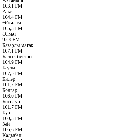
Актаныш
103,1 FM
Апас
104,4 FM
Әбсәләм
105,3 FM
Әлмәт
92,9 FM
Базарлы матак
107,1 FM
Балык бистәсе
104,9 FM
Баулы
107,5 FM
Биләр
101,7 FM
Болгар
106,0 FM
Бөгелмә
101,7 FM
Буа
100,3 FM
Зәй
106,6 FM
Кадыбаш