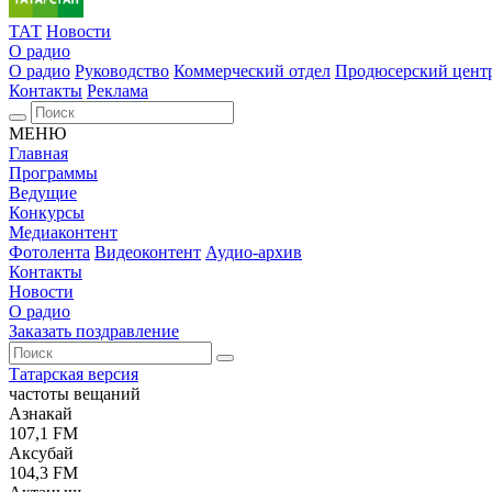
ТАТ
Новости
О радио
О радио
Руководство
Коммерческий отдел
Продюсерский цент
Контакты
Реклама
МЕНЮ
Главная
Программы
Ведущие
Конкурсы
Медиаконтент
Фотолента
Видеоконтент
Аудио-архив
Контакты
Новости
О радио
Заказать поздравление
Татарская версия
частоты вещаний
Азнакай
107,1 FM
Аксубай
104,3 FM