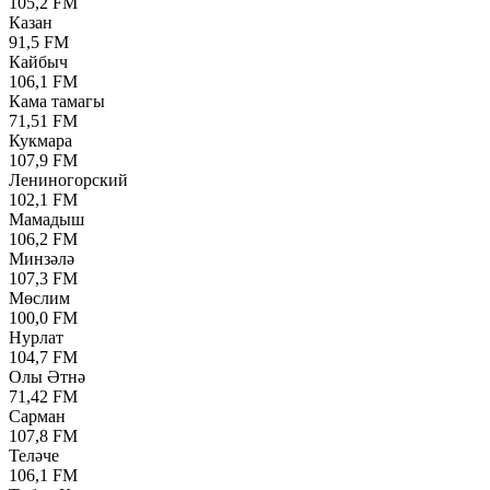
105,2 FM
Казан
91,5 FM
Кайбыч
106,1 FM
Кама тамагы
71,51 FM
Кукмара
107,9 FM
Лениногорский
102,1 FM
Мамадыш
106,2 FM
Минзәлә
107,3 FM
Мөслим
100,0 FM
Нурлат
104,7 FM
Олы Әтнә
71,42 FM
Сарман
107,8 FM
Теләче
106,1 FM