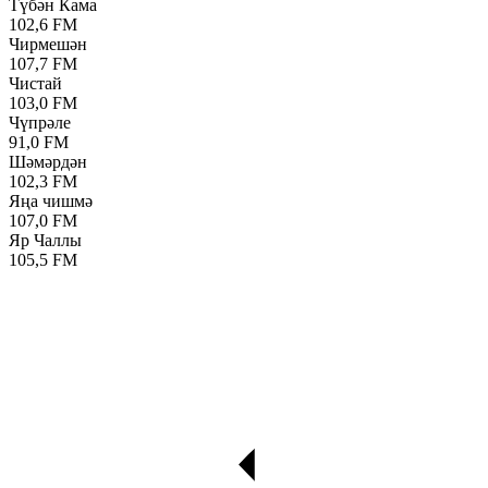
Түбән Кама
102,6 FM
Чирмешән
107,7 FM
Чистай
103,0 FM
Чүпрәле
91,0 FM
Шәмәрдән
102,3 FM
Яңа чишмә
107,0 FM
Яр Чаллы
105,5 FM