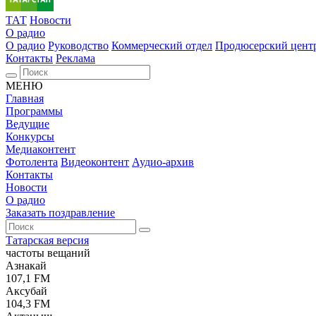
ТАТ
Новости
О радио
О радио
Руководство
Коммерческий отдел
Продюсерский цент
Контакты
Реклама
МЕНЮ
Главная
Программы
Ведущие
Конкурсы
Медиаконтент
Фотолента
Видеоконтент
Аудио-архив
Контакты
Новости
О радио
Заказать поздравление
Татарская версия
частоты вещаний
Азнакай
107,1 FM
Аксубай
104,3 FM