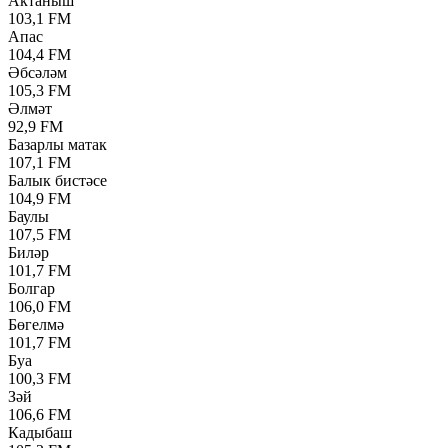
Актаныш
103,1 FM
Апас
104,4 FM
Әбсәләм
105,3 FM
Әлмәт
92,9 FM
Базарлы матак
107,1 FM
Балык бистәсе
104,9 FM
Баулы
107,5 FM
Биләр
101,7 FM
Болгар
106,0 FM
Бөгелмә
101,7 FM
Буа
100,3 FM
Зәй
106,6 FM
Кадыбаш