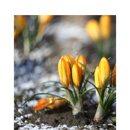
Мамадыш
106,2 FM
Минзәлә
107,3 FM
Мөслим
100,0 FM
Нурлат
104,7 FM
Олы Әтнә
71,42 FM
Сарман