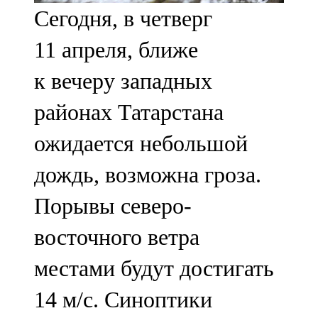
Сегодня, в четверг
107,8 FM
11 апреля, ближе
Теләче
к вечеру западных
106,1 FM
районах Татарстана
Түбән Кама
ожидается небольшой
102,6 FM
дождь, возможна гроза.
Чирмешән
Порывы северо-
107,7 FM
восточного ветра
Чистай
местами будут достигать
103,0 FM
14 м/с. Синоптики
Чүпрәле