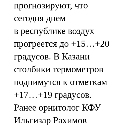
прогнозируют, что
91,0 FM
сегодня днем
Шәмәрдән
в республике воздух
102,3 FM
прогреется до +15…+20
Яңа чишмә
градусов. В Казани
107,0 FM
столбики термометров
Яр Чаллы
поднимутся к отметкам
105,5 FM
+17…+19 градусов.
Ранее орнитолог КФУ
Ильгизар Рахимов