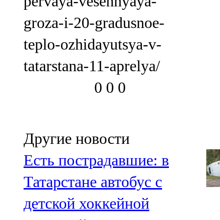
pervaya-vesennyaya-
groza-i-20-gradusnoe-
teplo-ozhidayutsya-v-
tatarstana-11-aprelya/
0
0
0
Другие новости
Есть пострадавшие: в
Татарстане автобус с
детской хоккейной