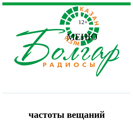
12+
МЕНЮ
частоты вещаний