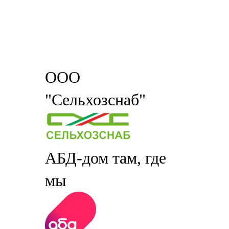
ООО
"Сельхозснаб"
АБД-дом там, где
мы