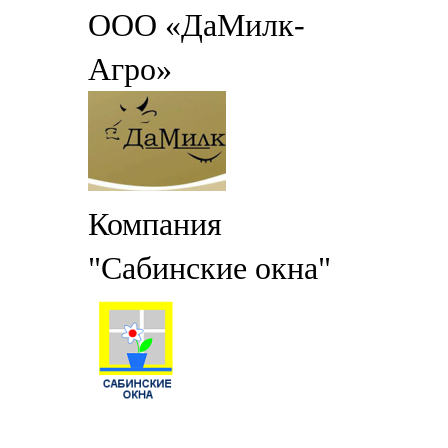
ООО «ДаМилк-
Агро»
Компания
"Сабинские окна"