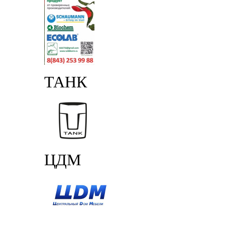
ТАНК
ЦДМ