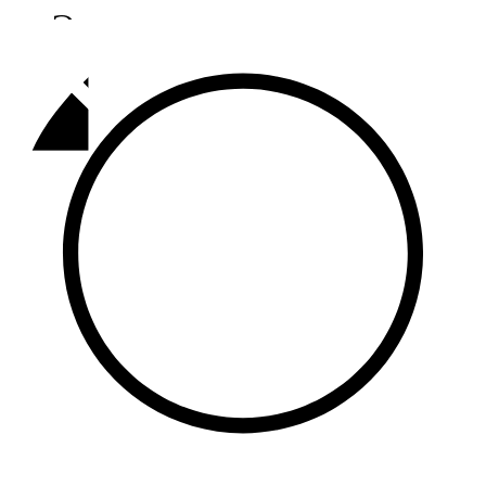
Әлмәт
92,9 FM
Базарлы матак
107,1 FM
Балык бистәсе
104,9 FM
Баулы
107,5 FM
Биләр
101,7 FM