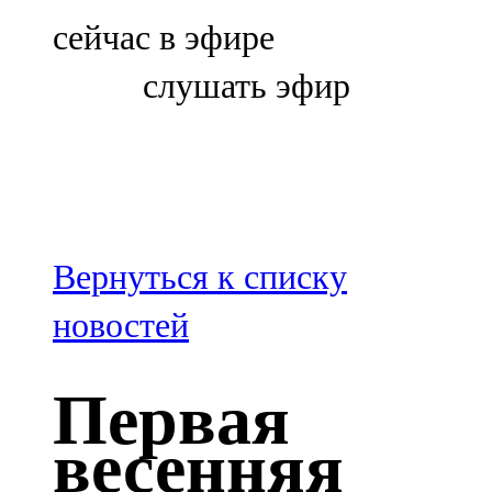
Болгар
сейчас в эфире
106,0 FM
слушать эфир
Бөгелмә
101,7 FM
Буа
100,3 FM
Вернуться к списку
Зәй
новостей
106,6 FM
Первая
Кадыбаш
весенняя
105,2 FM