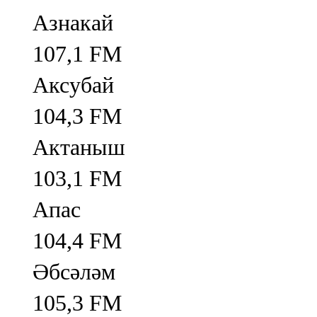
Азнакай
107,1 FM
Аксубай
104,3 FM
Актаныш
103,1 FM
Апас
104,4 FM
Әбсәләм
105,3 FM