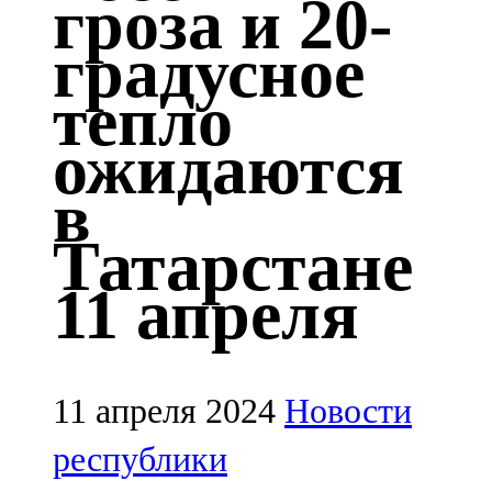
гроза и 20-
Казан
градусное
91,5 FM
тепло
Кайбыч
ожидаются
106,1 FM
в
Кама тамагы
Татарстане
71,51 FM
11 апреля
Кукмара
107,9 FM
Лениногорский
11 апреля 2024
Новости
102,1 FM
республики