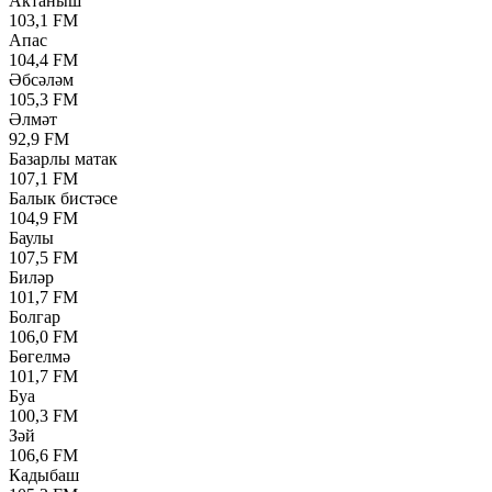
Актаныш
103,1 FM
Апас
104,4 FM
Әбсәләм
105,3 FM
Әлмәт
92,9 FM
Базарлы матак
107,1 FM
Балык бистәсе
104,9 FM
Баулы
107,5 FM
Биләр
101,7 FM
Болгар
106,0 FM
Бөгелмә
101,7 FM
Буа
100,3 FM
Зәй
106,6 FM
Кадыбаш