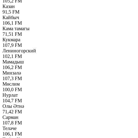
105,2 FM
Казан
91,5 FM
Кайбыч
106,1 FM
Кама тамагы
71,51 FM
Кукмара
107,9 FM
Лениногорский
102,1 FM
Мамадыш
106,2 FM
Минзәлә
107,3 FM
Мөслим
100,0 FM
Нурлат
104,7 FM
Олы Әтнә
71,42 FM
Сарман
107,8 FM
Теләче
106,1 FM