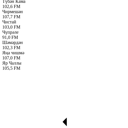
Түбән Кама
102,6 FM
Чирмешән
107,7 FM
Чистай
103,0 FM
Чүпрәле
91,0 FM
Шәмәрдән
102,3 FM
Яңа чишмә
107,0 FM
Яр Чаллы
105,5 FM