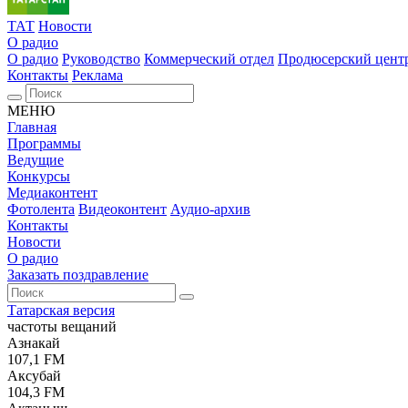
ТАТ
Новости
О радио
О радио
Руководство
Коммерческий отдел
Продюсерский цент
Контакты
Реклама
МЕНЮ
Главная
Программы
Ведущие
Конкурсы
Медиаконтент
Фотолента
Видеоконтент
Аудио-архив
Контакты
Новости
О радио
Заказать поздравление
Татарская версия
частоты вещаний
Азнакай
107,1 FM
Аксубай
104,3 FM