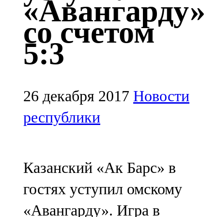
«Авангарду»
Казан
со счетом
91,5 FM
5:3
Кайбыч
106,1 FM
Кама тамагы
26 декабря 2017
Новости
71,51 FM
республики
Кукмара
107,9 FM
Казанский «Ак Барс» в
Лениногорский
гостях уступил омскому
102,1 FM
«Авангарду». Игра в