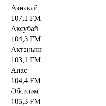
Азнакай
107,1 FM
Аксубай
104,3 FM
Актаныш
103,1 FM
Апас
104,4 FM
Әбсәләм
105,3 FM