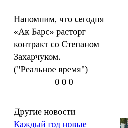
107,8 FM
Напомним, что сегодня
Теләче
«Ак Барс» расторг
106,1 FM
контракт со Степаном
Түбән Кама
Захарчуком.
102,6 FM
("Реальное время")
Чирмешән
0
0
0
107,7 FM
Чистай
103,0 FM
Другие новости
Чүпрәле
Каждый год новые