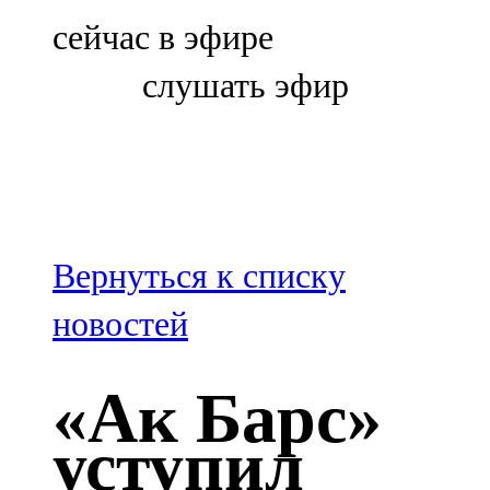
Болгар
сейчас в эфире
106,0 FM
слушать эфир
Бөгелмә
101,7 FM
Буа
100,3 FM
Вернуться к списку
Зәй
новостей
106,6 FM
«Ак Барс»
Кадыбаш
уступил
105,2 FM