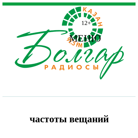
12+
МЕНЮ
частоты вещаний