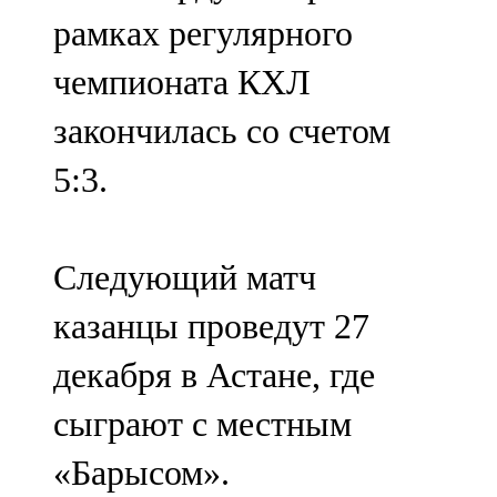
Мамадыш
рамках регулярного
106,2 FM
чемпионата КХЛ
Минзәлә
закончилась со счетом
107,3 FM
5:3.
Мөслим
100,0 FM
Следующий матч
Нурлат
казанцы проведут 27
104,7 FM
декабря в Астане, где
Олы Әтнә
сыграют с местным
71,42 FM
«Барысом».
Сарман