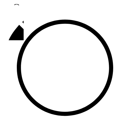
Әлмәт
92,9 FM
Базарлы матак
107,1 FM
Балык бистәсе
104,9 FM
Баулы
107,5 FM
Биләр
101,7 FM