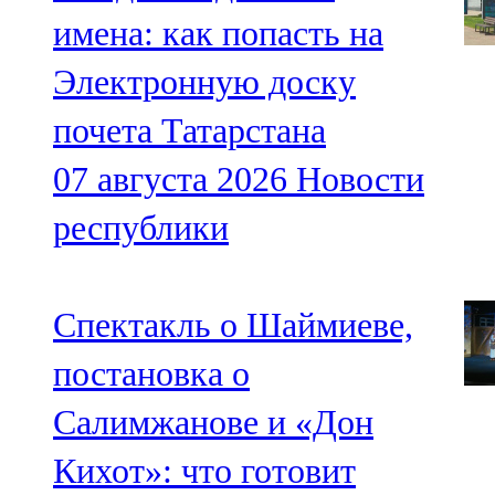
91,0 FM
имена: как попасть на
Шәмәрдән
Электронную доску
102,3 FM
почета Татарстана
Яңа чишмә
07 августа 2026
Новости
107,0 FM
республики
Яр Чаллы
105,5 FM
Спектакль о Шаймиеве,
постановка о
Салимжанове и «Дон
Кихот»: что готовит