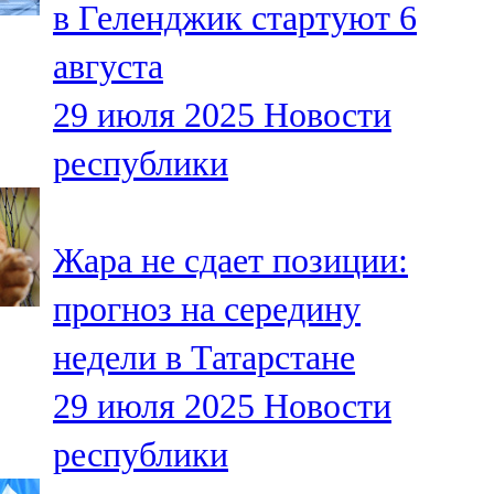
в Геленджик стартуют 6
91,0 FM
августа
Шәмәрдән
29 июля 2025
Новости
102,3 FM
республики
Яңа чишмә
107,0 FM
Жара не сдает позиции:
Яр Чаллы
прогноз на середину
105,5 FM
недели в Татарстане
29 июля 2025
Новости
республики