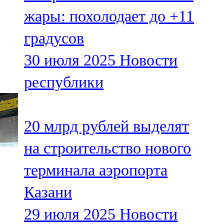
Мамадыш
жары: похолодает до +11
106,2 FM
градусов
Минзәлә
30 июля 2025
Новости
107,3 FM
республики
Мөслим
100,0 FM
20 млрд рублей выделят
Нурлат
на строительство нового
104,7 FM
терминала аэропорта
Олы Әтнә
Казани
71,42 FM
29 июля 2025
Новости
Сарман