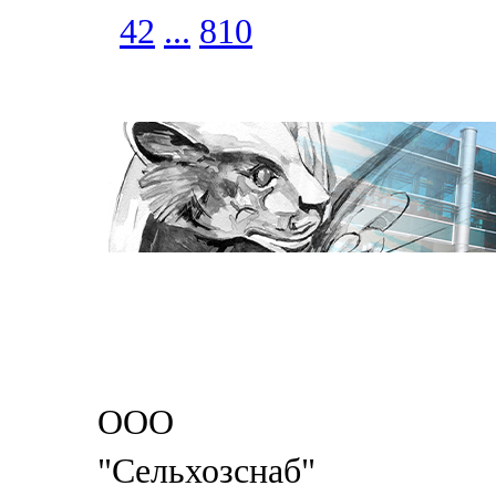
42
...
810
ООО
"Сельхозснаб"