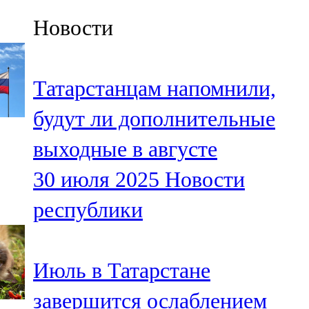
Казан
Новости
91,5 FM
Кайбыч
Татарстанцам напомнили,
106,1 FM
будут ли дополнительные
Кама тамагы
выходные в августе
71,51 FM
30 июля 2025
Новости
Кукмара
республики
107,9 FM
Лениногорский
Июль в Татарстане
102,1 FM
завершится ослаблением