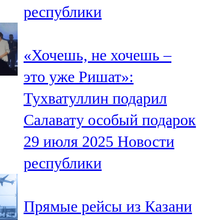
республики
107,8 FM
Теләче
«Хочешь, не хочешь –
106,1 FM
это уже Ришат»:
Түбән Кама
Тухватуллин подарил
102,6 FM
Салавату особый подарок
Чирмешән
29 июля 2025
Новости
107,7 FM
республики
Чистай
103,0 FM
Прямые рейсы из Казани
Чүпрәле