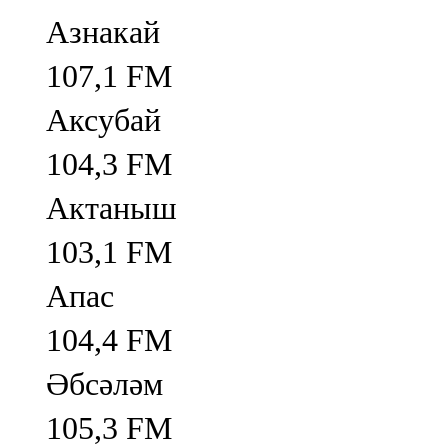
Азнакай
107,1 FM
Аксубай
104,3 FM
Актаныш
103,1 FM
Апас
104,4 FM
Әбсәләм
105,3 FM