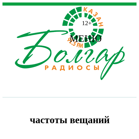
12+
МЕНЮ
частоты вещаний