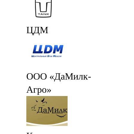
ЦДМ
ООО «ДаМилк-
Агро»