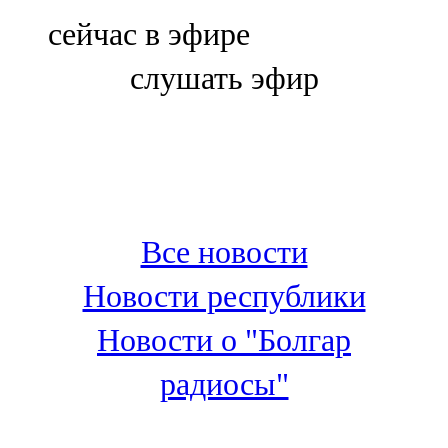
Болгар
сейчас в эфире
106,0 FM
слушать эфир
Бөгелмә
101,7 FM
Буа
100,3 FM
Все новости
Зәй
Новости республики
106,6 FM
Новости о "Болгар
Кадыбаш
радиосы"
105,2 FM