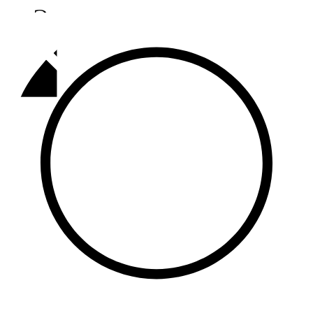
Әлмәт
92,9 FM
Базарлы матак
107,1 FM
Балык бистәсе
104,9 FM
Баулы
107,5 FM
Биләр
101,7 FM