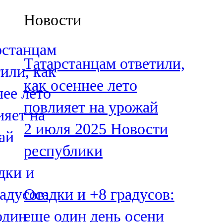
Казан
Новости
91,5 FM
Кайбыч
Татарстанцам ответили,
106,1 FM
как осеннее лето
Кама тамагы
повлияет на урожай
71,51 FM
2 июля 2025
Новости
Кукмара
республики
107,9 FM
Лениногорский
Осадки и +8 градусов:
102,1 FM
еще один день осени