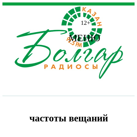
12+
МЕНЮ
частоты вещаний