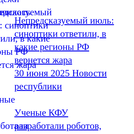
107,8 FM
Непредсказуемый июль:
Теләче
синоптики ответили, в
106,1 FM
какие регионы РФ
Түбән Кама
вернется жара
102,6 FM
30 июня 2025
Новости
Чирмешән
республики
107,7 FM
Чистай
Ученые КФУ
103,0 FM
разработали роботов,
Чүпрәле