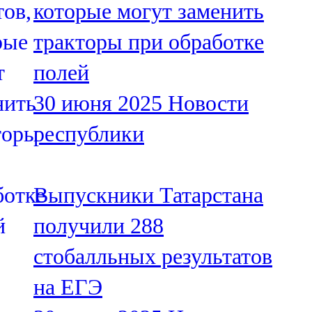
которые могут заменить
91,0 FM
тракторы при обработке
Шәмәрдән
полей
102,3 FM
30 июня 2025
Новости
Яңа чишмә
республики
107,0 FM
Яр Чаллы
Выпускники Татарстана
105,5 FM
получили 288
стобалльных результатов
на ЕГЭ