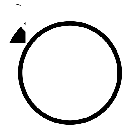
Әлмәт
92,9 FM
Базарлы матак
107,1 FM
Балык бистәсе
104,9 FM
Баулы
107,5 FM
Биләр
101,7 FM