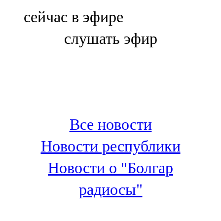
Болгар
сейчас в эфире
106,0 FM
слушать эфир
Бөгелмә
101,7 FM
Буа
100,3 FM
Все новости
Зәй
Новости республики
106,6 FM
Новости о "Болгар
Кадыбаш
радиосы"
105,2 FM