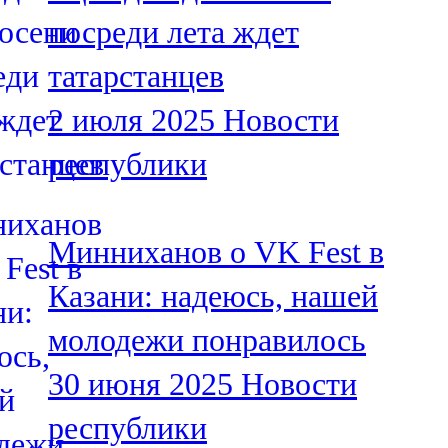
Мамадыш
посреди лета ждет
106,2 FM
татарстанцев
Минзәлә
2 июля 2025
Новости
107,3 FM
республики
Мөслим
100,0 FM
Минниханов о VK Fest в
Нурлат
Казани: надеюсь, нашей
104,7 FM
молодежи понравилось
Олы Әтнә
30 июня 2025
Новости
71,42 FM
республики
Сарман