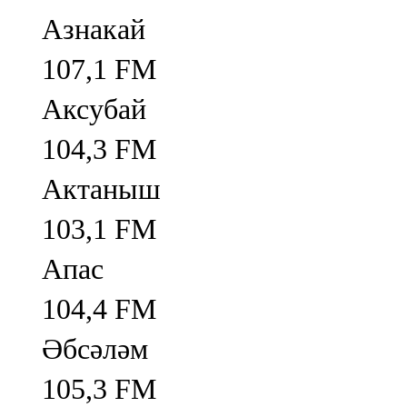
Азнакай
107,1 FM
Аксубай
104,3 FM
Актаныш
103,1 FM
Апас
104,4 FM
Әбсәләм
105,3 FM