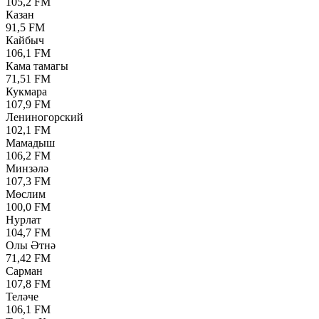
105,2 FM
Казан
91,5 FM
Кайбыч
106,1 FM
Кама тамагы
71,51 FM
Кукмара
107,9 FM
Лениногорский
102,1 FM
Мамадыш
106,2 FM
Минзәлә
107,3 FM
Мөслим
100,0 FM
Нурлат
104,7 FM
Олы Әтнә
71,42 FM
Сарман
107,8 FM
Теләче
106,1 FM