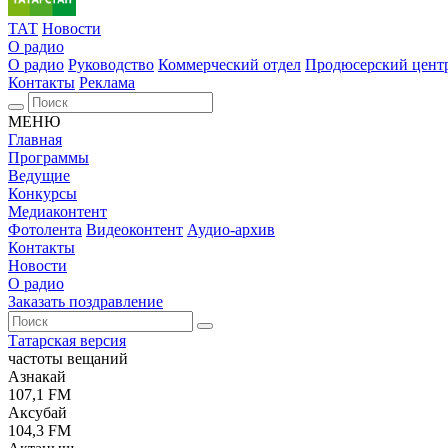
ТАТ
Новости
О радио
О радио
Руководство
Коммерческий отдел
Продюсерский цент
Контакты
Реклама
МЕНЮ
Главная
Программы
Ведущие
Конкурсы
Медиаконтент
Фотолента
Видеоконтент
Аудио-архив
Контакты
Новости
О радио
Заказать поздравление
Татарская версия
частоты вещаний
Азнакай
107,1 FM
Аксубай
104,3 FM