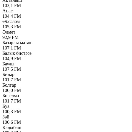
Актаныш
103,1 FM
Апас
104,4 FM
Әбсәләм
105,3 FM
Әлмәт
92,9 FM
Базарлы матак
107,1 FM
Балык бистәсе
104,9 FM
Баулы
107,5 FM
Биләр
101,7 FM
Болгар
106,0 FM
Бөгелмә
101,7 FM
Буа
100,3 FM
Зәй
106,6 FM
Кадыбаш