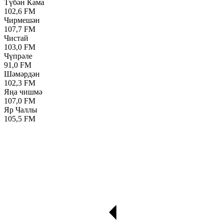
Түбән Кама
102,6 FM
Чирмешән
107,7 FM
Чистай
103,0 FM
Чүпрәле
91,0 FM
Шәмәрдән
102,3 FM
Яңа чишмә
107,0 FM
Яр Чаллы
105,5 FM