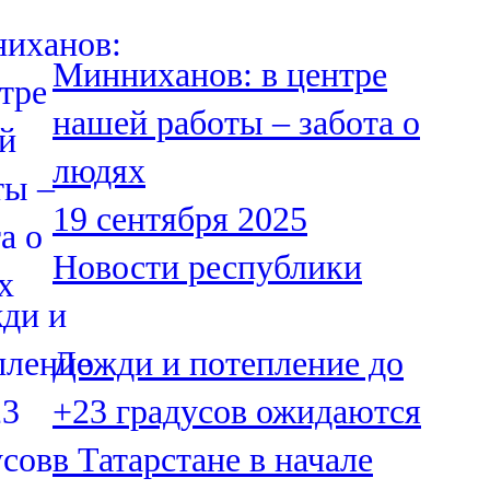
107,8 FM
Минниханов: в центре
Теләче
нашей работы – забота о
106,1 FM
людях
Түбән Кама
19 сентября 2025
102,6 FM
Новости республики
Чирмешән
107,7 FM
Дожди и потепление до
Чистай
+23 градусов ожидаются
103,0 FM
в Татарстане в начале
Чүпрәле