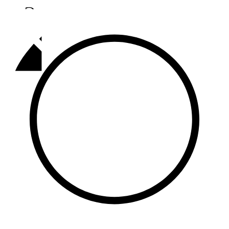
Әлмәт
92,9 FM
Базарлы матак
107,1 FM
Балык бистәсе
104,9 FM
Баулы
107,5 FM
Биләр
101,7 FM