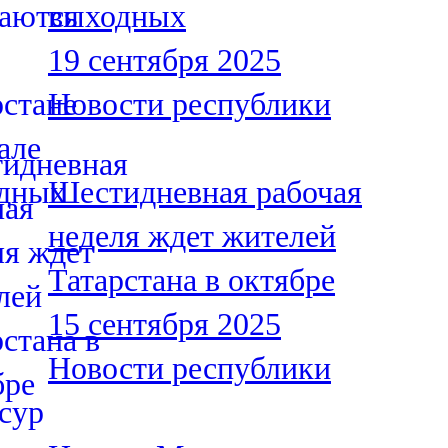
выходных
91,0 FM
19 сентября 2025
Шәмәрдән
Новости республики
102,3 FM
Яңа чишмә
Шестидневная рабочая
107,0 FM
неделя ждет жителей
Яр Чаллы
Татарстана в октябре
105,5 FM
15 сентября 2025
Новости республики