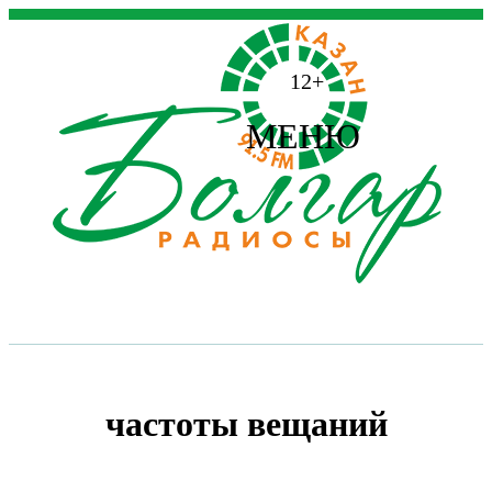
12+
МЕНЮ
частоты вещаний