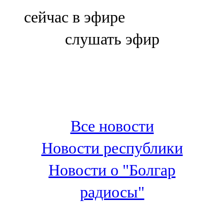
Болгар
сейчас в эфире
106,0 FM
слушать эфир
Бөгелмә
101,7 FM
Буа
100,3 FM
Все новости
Зәй
Новости республики
106,6 FM
Новости о "Болгар
Кадыбаш
радиосы"
105,2 FM