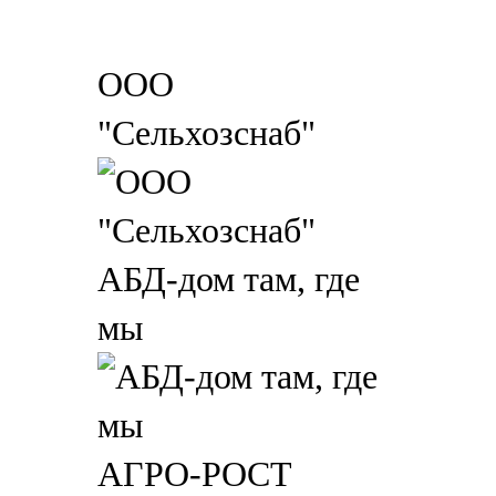
ООО
"Сельхозснаб"
АБД-дом там, где
мы
АГРО-РОСТ