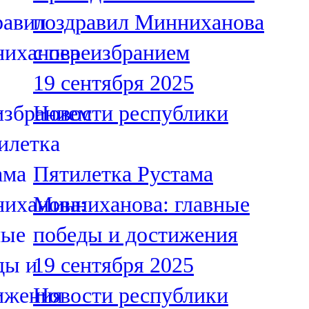
Мамадыш
поздравил Минниханова
106,2 FM
с переизбранием
Минзәлә
19 сентября 2025
107,3 FM
Новости республики
Мөслим
100,0 FM
Пятилетка Рустама
Нурлат
Минниханова: главные
104,7 FM
победы и достижения
Олы Әтнә
19 сентября 2025
71,42 FM
Новости республики
Сарман