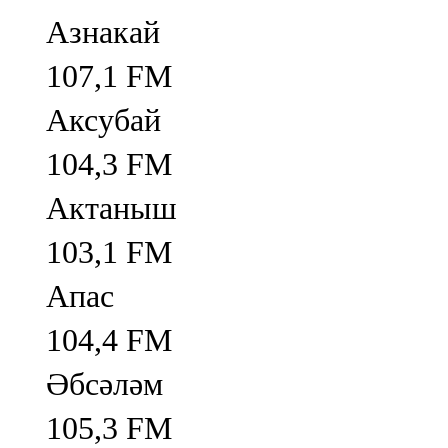
Азнакай
107,1 FM
Аксубай
104,3 FM
Актаныш
103,1 FM
Апас
104,4 FM
Әбсәләм
105,3 FM