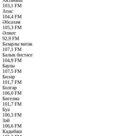
Актаныш
103,1 FM
Апас
104,4 FM
Әбсәләм
105,3 FM
Әлмәт
92,9 FM
Базарлы матак
107,1 FM
Балык бистәсе
104,9 FM
Баулы
107,5 FM
Биләр
101,7 FM
Болгар
106,0 FM
Бөгелмә
101,7 FM
Буа
100,3 FM
Зәй
106,6 FM
Кадыбаш