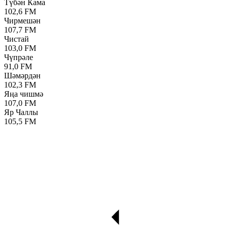
Түбән Кама
102,6 FM
Чирмешән
107,7 FM
Чистай
103,0 FM
Чүпрәле
91,0 FM
Шәмәрдән
102,3 FM
Яңа чишмә
107,0 FM
Яр Чаллы
105,5 FM