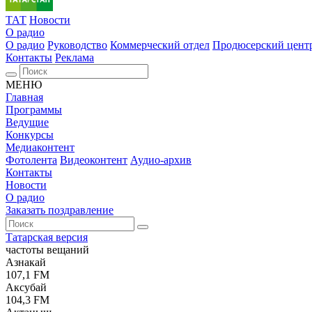
ТАТ
Новости
О радио
О радио
Руководство
Коммерческий отдел
Продюсерский цент
Контакты
Реклама
МЕНЮ
Главная
Программы
Ведущие
Конкурсы
Медиаконтент
Фотолента
Видеоконтент
Аудио-архив
Контакты
Новости
О радио
Заказать поздравление
Татарская версия
частоты вещаний
Азнакай
107,1 FM
Аксубай
104,3 FM