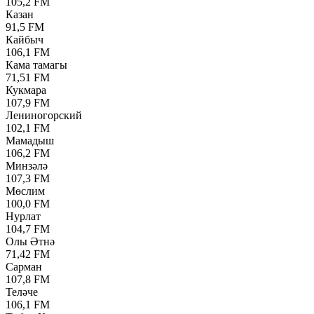
105,2 FM
Казан
91,5 FM
Кайбыч
106,1 FM
Кама тамагы
71,51 FM
Кукмара
107,9 FM
Лениногорский
102,1 FM
Мамадыш
106,2 FM
Минзәлә
107,3 FM
Мөслим
100,0 FM
Нурлат
104,7 FM
Олы Әтнә
71,42 FM
Сарман
107,8 FM
Теләче
106,1 FM