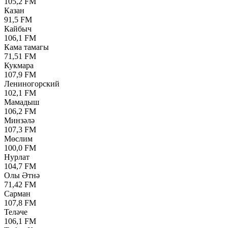
105,2 FM
Казан
91,5 FM
Кайбыч
106,1 FM
Кама тамагы
71,51 FM
Кукмара
107,9 FM
Лениногорский
102,1 FM
Мамадыш
106,2 FM
Минзәлә
107,3 FM
Мөслим
100,0 FM
Нурлат
104,7 FM
Олы Әтнә
71,42 FM
Сарман
107,8 FM
Теләче
106,1 FM