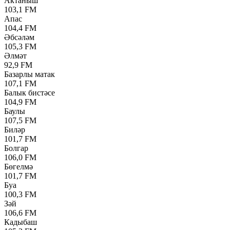
Актаныш
103,1 FM
Апас
104,4 FM
Әбсәләм
105,3 FM
Әлмәт
92,9 FM
Базарлы матак
107,1 FM
Балык бистәсе
104,9 FM
Баулы
107,5 FM
Биләр
101,7 FM
Болгар
106,0 FM
Бөгелмә
101,7 FM
Буа
100,3 FM
Зәй
106,6 FM
Кадыбаш