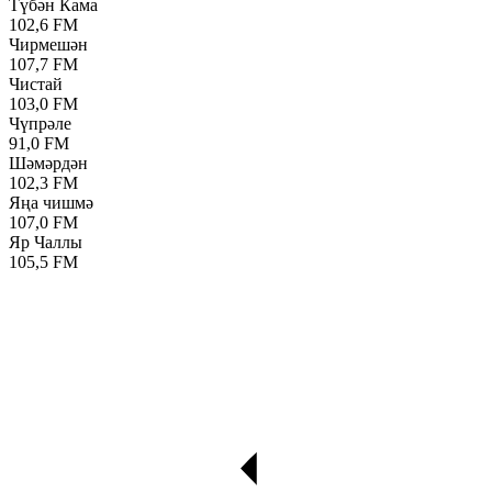
Түбән Кама
102,6 FM
Чирмешән
107,7 FM
Чистай
103,0 FM
Чүпрәле
91,0 FM
Шәмәрдән
102,3 FM
Яңа чишмә
107,0 FM
Яр Чаллы
105,5 FM