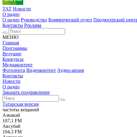
ТАТ
Новости
О радио
О радио
Руководство
Коммерческий отдел
Продюсерский цент
Контакты
Реклама
МЕНЮ
Главная
Программы
Ведущие
Конкурсы
Медиаконтент
Фотолента
Видеоконтент
Аудио-архив
Контакты
Новости
О радио
Заказать поздравление
Татарская версия
частоты вещаний
Азнакай
107,1 FM
Аксубай
104,3 FM