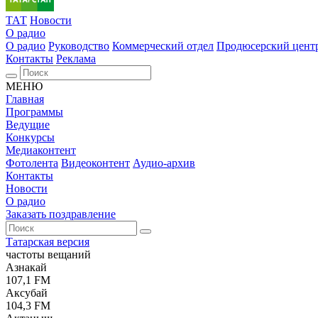
ТАТ
Новости
О радио
О радио
Руководство
Коммерческий отдел
Продюсерский цент
Контакты
Реклама
МЕНЮ
Главная
Программы
Ведущие
Конкурсы
Медиаконтент
Фотолента
Видеоконтент
Аудио-архив
Контакты
Новости
О радио
Заказать поздравление
Татарская версия
частоты вещаний
Азнакай
107,1 FM
Аксубай
104,3 FM