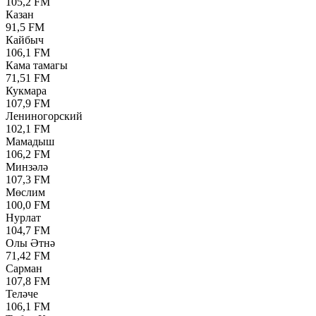
105,2 FM
Казан
91,5 FM
Кайбыч
106,1 FM
Кама тамагы
71,51 FM
Кукмара
107,9 FM
Лениногорский
102,1 FM
Мамадыш
106,2 FM
Минзәлә
107,3 FM
Мөслим
100,0 FM
Нурлат
104,7 FM
Олы Әтнә
71,42 FM
Сарман
107,8 FM
Теләче
106,1 FM