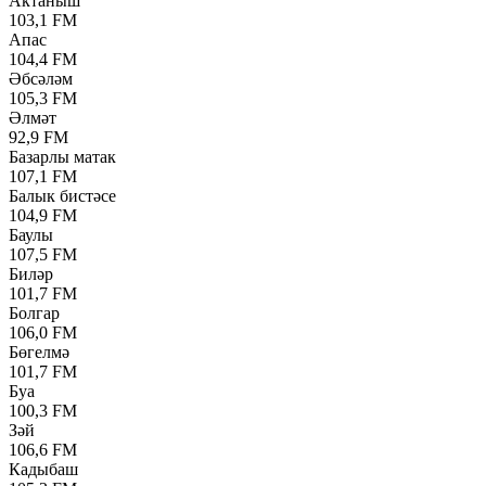
Актаныш
103,1 FM
Апас
104,4 FM
Әбсәләм
105,3 FM
Әлмәт
92,9 FM
Базарлы матак
107,1 FM
Балык бистәсе
104,9 FM
Баулы
107,5 FM
Биләр
101,7 FM
Болгар
106,0 FM
Бөгелмә
101,7 FM
Буа
100,3 FM
Зәй
106,6 FM
Кадыбаш