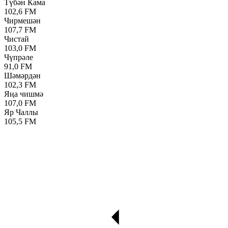
Түбән Кама
102,6 FM
Чирмешән
107,7 FM
Чистай
103,0 FM
Чүпрәле
91,0 FM
Шәмәрдән
102,3 FM
Яңа чишмә
107,0 FM
Яр Чаллы
105,5 FM