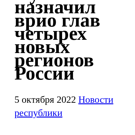
назначил
Казан
врио глав
91,5 FM
четырех
Кайбыч
новых
106,1 FM
регионов
Кама тамагы
России
71,51 FM
Кукмара
107,9 FM
5 октября 2022
Новости
Лениногорский
республики
102,1 FM