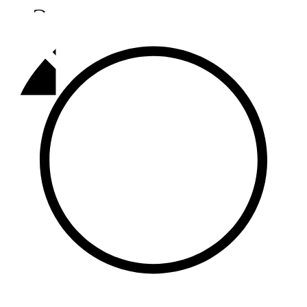
Әлмәт
92,9 FM
Базарлы матак
107,1 FM
Балык бистәсе
104,9 FM
Баулы
107,5 FM
Биләр
101,7 FM