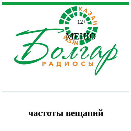
12+
МЕНЮ
частоты вещаний