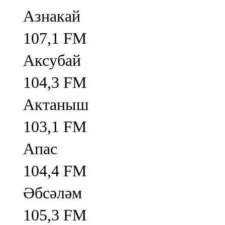
Азнакай
107,1 FM
Аксубай
104,3 FM
Актаныш
103,1 FM
Апас
104,4 FM
Әбсәләм
105,3 FM