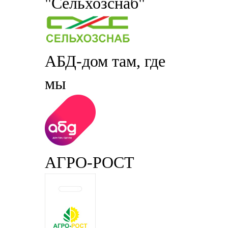
"Сельхозснаб"
АБД-дом там, где
мы
АГРО-РОСТ