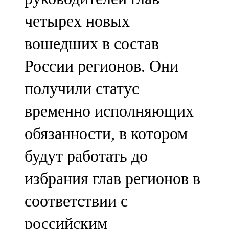
91,0 FM
четырех новых
Шәмәрдән
вошедших в состав
102,3 FM
России регионов. Они
Яңа чишмә
получили статус
107,0 FM
временно исполняющих
Яр Чаллы
обязанности, в котором
105,5 FM
будут работать до
избрания глав регионов в
соответствии с
российским