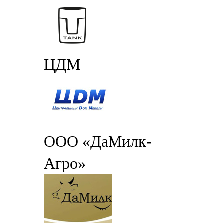
ЦДМ
ООО «ДаМилк-
Агро»