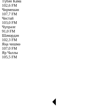
Түбән Кама
102,6 FM
Чирмешән
107,7 FM
Чистай
103,0 FM
Чүпрәле
91,0 FM
Шәмәрдән
102,3 FM
Яңа чишмә
107,0 FM
Яр Чаллы
105,5 FM