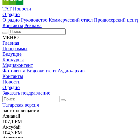
ТАТ
Новости
О радио
О радио
Руководство
Коммерческий отдел
Продюсерский цент
Контакты
Реклама
МЕНЮ
Главная
Программы
Ведущие
Конкурсы
Медиаконтент
Фотолента
Видеоконтент
Аудио-архив
Контакты
Новости
О радио
Заказать поздравление
Татарская версия
частоты вещаний
Азнакай
107,1 FM
Аксубай
104,3 FM