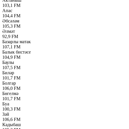
Актаныш
103,1 FM
Апас
104,4 FM
Әбсәләм
105,3 FM
Әлмәт
92,9 FM
Базарлы матак
107,1 FM
Балык бистәсе
104,9 FM
Баулы
107,5 FM
Биләр
101,7 FM
Болгар
106,0 FM
Бөгелмә
101,7 FM
Буа
100,3 FM
Зәй
106,6 FM
Кадыбаш