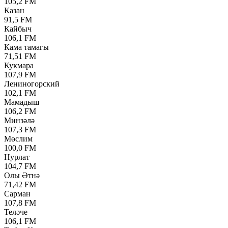
105,2 FM
Казан
91,5 FM
Кайбыч
106,1 FM
Кама тамагы
71,51 FM
Кукмара
107,9 FM
Лениногорский
102,1 FM
Мамадыш
106,2 FM
Минзәлә
107,3 FM
Мөслим
100,0 FM
Нурлат
104,7 FM
Олы Әтнә
71,42 FM
Сарман
107,8 FM
Теләче
106,1 FM