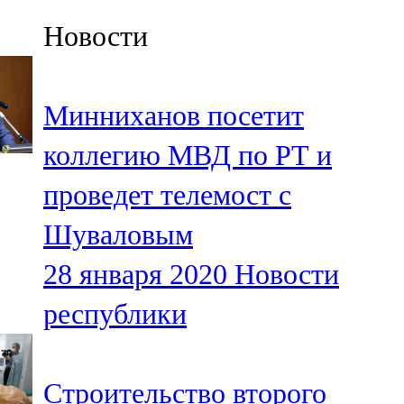
Казан
Новости
91,5 FM
Кайбыч
Минниханов посетит
106,1 FM
коллегию МВД по РТ и
Кама тамагы
проведет телемост с
71,51 FM
Шуваловым
Кукмара
28 января 2020
Новости
107,9 FM
республики
Лениногорский
102,1 FM
Строительство второго