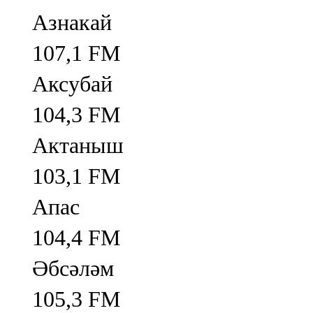
Азнакай
107,1 FM
Аксубай
104,3 FM
Актаныш
103,1 FM
Апас
104,4 FM
Әбсәләм
105,3 FM