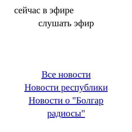
Болгар
сейчас в эфире
106,0 FM
слушать эфир
Бөгелмә
101,7 FM
Буа
100,3 FM
Все новости
Зәй
Новости республики
106,6 FM
Новости о "Болгар
Кадыбаш
радиосы"
105,2 FM