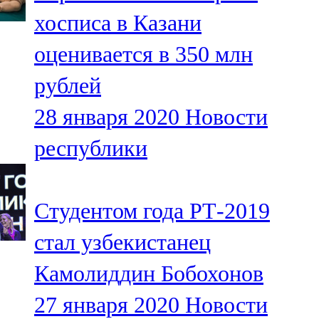
Мамадыш
хосписа в Казани
106,2 FM
оценивается в 350 млн
Минзәлә
рублей
107,3 FM
28 января 2020
Новости
Мөслим
республики
100,0 FM
Нурлат
Студентом года РТ-2019
104,7 FM
стал узбекистанец
Олы Әтнә
Камолиддин Бобохонов
71,42 FM
27 января 2020
Новости
Сарман