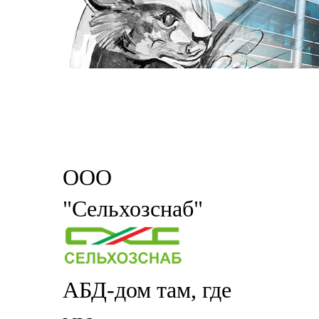
ООО
"Сельхозснаб"
АБД-дом там, где