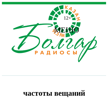
12+
МЕНЮ
частоты вещаний