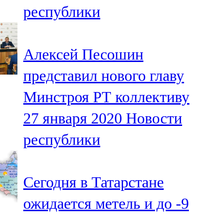
республики
107,8 FM
Теләче
Алексей Песошин
106,1 FM
представил нового главу
Түбән Кама
Минстроя РТ коллективу
102,6 FM
27 января 2020
Новости
Чирмешән
республики
107,7 FM
Чистай
Сегодня в Татарстане
103,0 FM
ожидается метель и до -9
Чүпрәле