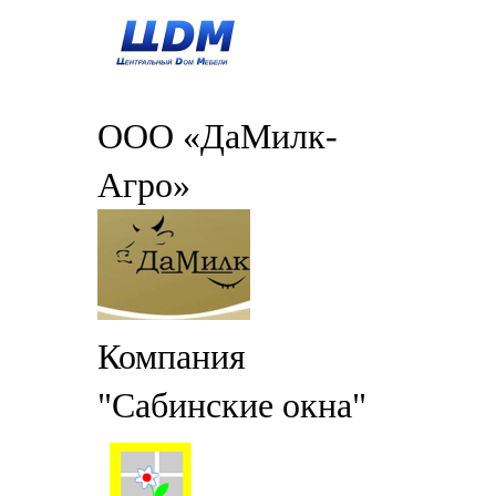
ООО «ДаМилк-
Агро»
Компания
"Сабинские окна"