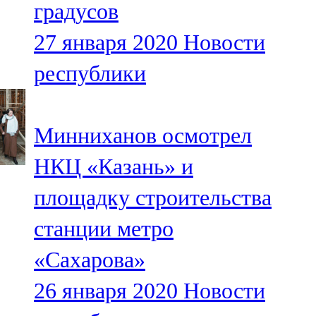
градусов
91,0 FM
27 января 2020
Новости
Шәмәрдән
республики
102,3 FM
Яңа чишмә
Минниханов осмотрел
107,0 FM
НКЦ «Казань» и
Яр Чаллы
площадку строительства
105,5 FM
станции метро
«Сахарова»
26 января 2020
Новости