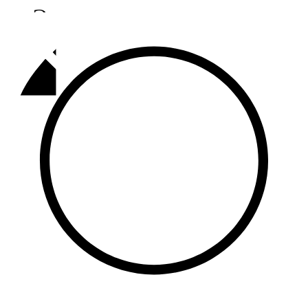
Әлмәт
92,9 FM
Базарлы матак
107,1 FM
Балык бистәсе
104,9 FM
Баулы
107,5 FM
Биләр
101,7 FM