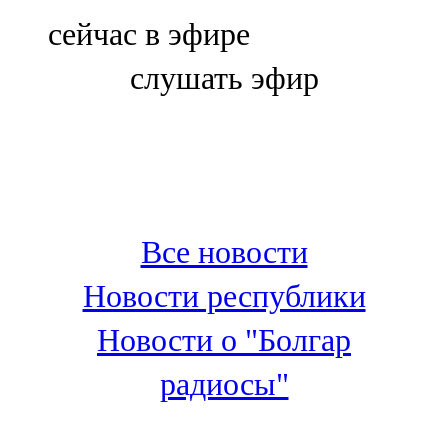
Болгар
сейчас в эфире
106,0 FM
слушать эфир
Бөгелмә
101,7 FM
Буа
100,3 FM
Все новости
Зәй
Новости республики
106,6 FM
Новости о "Болгар
Кадыбаш
радиосы"
105,2 FM