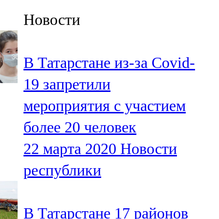
Казан
Новости
91,5 FM
Кайбыч
В Татарстане из-за Covid-
106,1 FM
19 запретили
Кама тамагы
мероприятия с участием
71,51 FM
более 20 человек
Кукмара
22 марта 2020
Новости
107,9 FM
республики
Лениногорский
102,1 FM
В Татарстане 17 районов