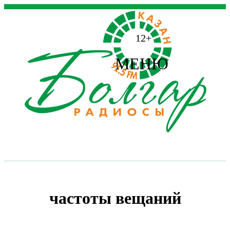
12+
МЕНЮ
частоты вещаний