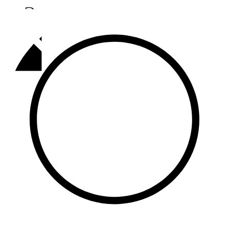
Әлмәт
92,9 FM
Базарлы матак
107,1 FM
Балык бистәсе
104,9 FM
Баулы
107,5 FM
Биләр
101,7 FM