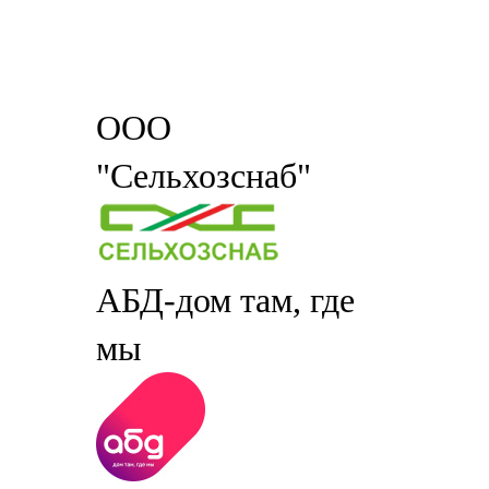
ООО
"Сельхозснаб"
АБД-дом там, где
мы