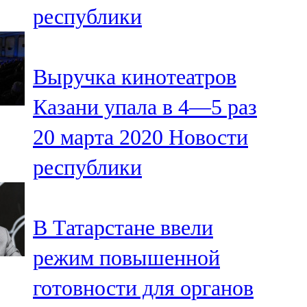
республики
107,8 FM
Теләче
Выручка кинотеатров
106,1 FM
Казани упала в 4—5 раз
Түбән Кама
20 марта 2020
Новости
102,6 FM
республики
Чирмешән
107,7 FM
В Татарстане ввели
Чистай
режим повышенной
103,0 FM
готовности для органов
Чүпрәле