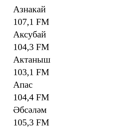
Азнакай
107,1 FM
Аксубай
104,3 FM
Актаныш
103,1 FM
Апас
104,4 FM
Әбсәләм
105,3 FM