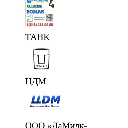
ТАНК
ЦДМ
ООО «ДаМилк-