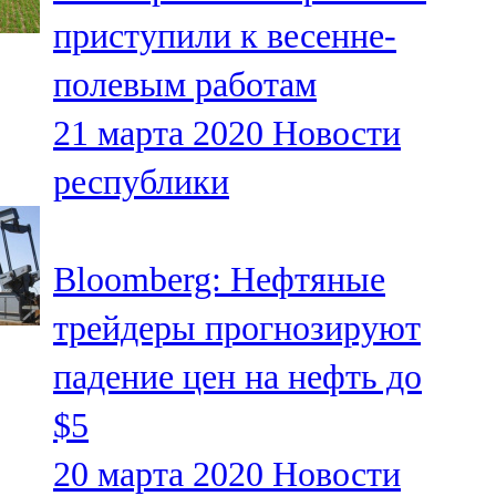
Мамадыш
приступили к весенне-
106,2 FM
полевым работам
Минзәлә
21 марта 2020
Новости
107,3 FM
республики
Мөслим
100,0 FM
Bloomberg: Нефтяные
Нурлат
трейдеры прогнозируют
104,7 FM
падение цен на нефть до
Олы Әтнә
$5
71,42 FM
20 марта 2020
Новости
Сарман