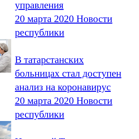
управления
91,0 FM
20 марта 2020
Новости
Шәмәрдән
республики
102,3 FM
Яңа чишмә
В татарстанских
107,0 FM
больницах стал доступен
Яр Чаллы
анализ на коронавирус
105,5 FM
20 марта 2020
Новости
республики