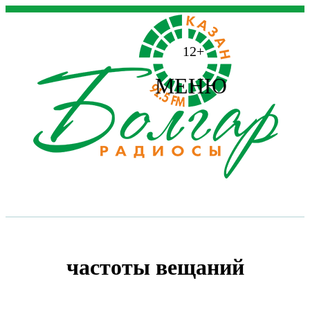
12+
МЕНЮ
частоты вещаний