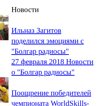
Казан
Новости
91,5 FM
Кайбыч
Ильназ Загитов
106,1 FM
поделился эмоциями с
Кама тамагы
"Болгар радиосы"
71,51 FM
27 февраля 2018
Новости
Кукмара
о "Болгар радиосы"
107,9 FM
Лениногорский
Поощрение победителей
102,1 FM
чемпионата WorldSkills-