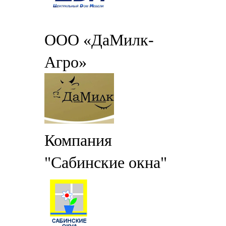
ООО «ДаМилк-
Агро»
Компания
"Сабинские окна"