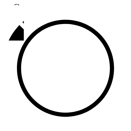
Әлмәт
92,9 FM
Базарлы матак
107,1 FM
Балык бистәсе
104,9 FM
Баулы
107,5 FM
Биләр
101,7 FM