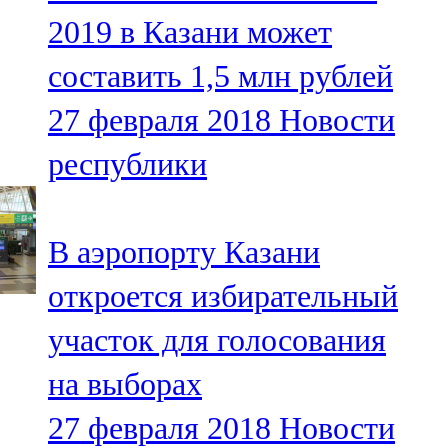
Мамадыш
2019 в Казани может
106,2 FM
составить 1,5 млн рублей
Минзәлә
27 февраля 2018
Новости
107,3 FM
республики
Мөслим
100,0 FM
В аэропорту Казани
Нурлат
откроется избирательный
104,7 FM
участок для голосования
Олы Әтнә
на выборах
71,42 FM
27 февраля 2018
Новости
Сарман