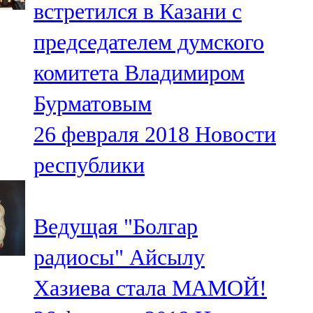
встретился в Казани с
91,0 FM
председателем думского
Шәмәрдән
комитета Владимиром
102,3 FM
Бурматовым
Яңа чишмә
26 февраля 2018
Новости
107,0 FM
республики
Яр Чаллы
105,5 FM
Ведущая "Болгар
радиосы" Айсылу
Хазиева стала МАМОЙ!