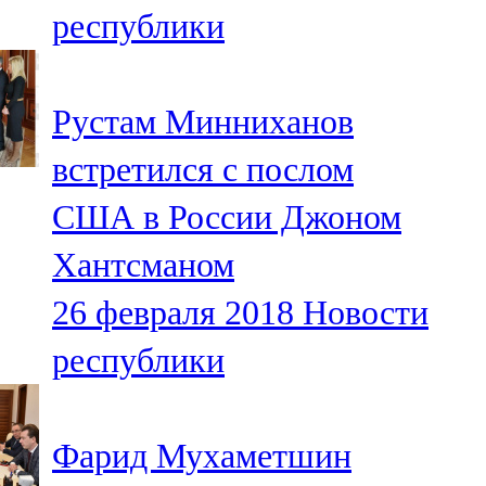
республики
107,8 FM
Теләче
Рустам Минниханов
106,1 FM
встретился с послом
Түбән Кама
США в России Джоном
102,6 FM
Хантсманом
Чирмешән
26 февраля 2018
Новости
107,7 FM
республики
Чистай
103,0 FM
Фарид Мухаметшин
Чүпрәле