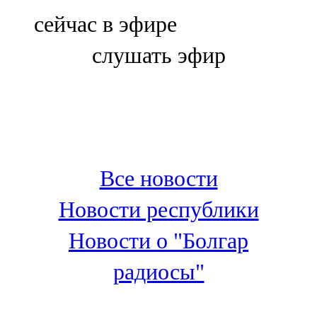
Болгар
сейчас в эфире
106,0 FM
слушать эфир
Бөгелмә
101,7 FM
Буа
100,3 FM
Все новости
Зәй
Новости республики
106,6 FM
Новости о "Болгар
Кадыбаш
радиосы"
105,2 FM