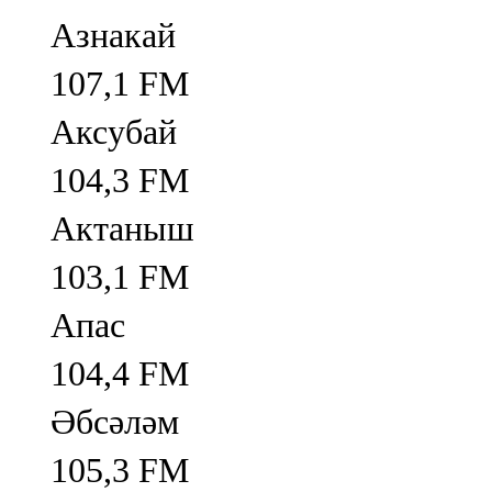
Азнакай
107,1 FM
Аксубай
104,3 FM
Актаныш
103,1 FM
Апас
104,4 FM
Әбсәләм
105,3 FM