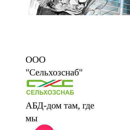
ООО
"Сельхозснаб"
АБД-дом там, где
мы