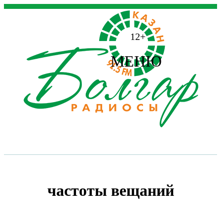
12+
МЕНЮ
частоты вещаний