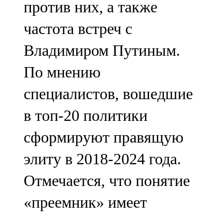
против них, а также
91,0 FM
частота встреч с
Шәмәрдән
Владимиром Путиным.
102,3 FM
По мнению
Яңа чишмә
специалистов, вошедшие
107,0 FM
в топ-20 политики
Яр Чаллы
сформируют правящую
105,5 FM
элиту в 2018-2024 года.
Отмечается, что понятие
«преемник» имеет