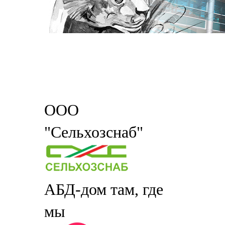
ООО
"Сельхозснаб"
АБД-дом там, где
мы