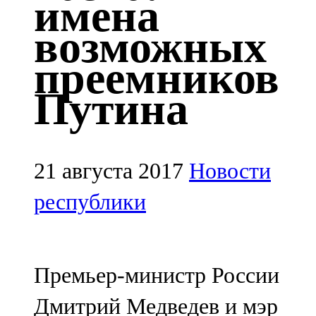
имена
Казан
возможных
91,5 FM
преемников
Кайбыч
Путина
106,1 FM
Кама тамагы
71,51 FM
21 августа 2017
Новости
Кукмара
республики
107,9 FM
Лениногорский
Премьер-министр России
102,1 FM
Дмитрий Медведев и мэр