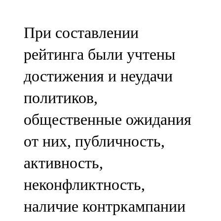
107,8 FM
При составлении
Теләче
рейтинга были учтены
106,1 FM
достижения и неудачи
Түбән Кама
политиков,
102,6 FM
общественные ожидания
Чирмешән
от них, публичность,
107,7 FM
активность,
Чистай
неконфликтность,
103,0 FM
наличие контркампании
Чүпрәле