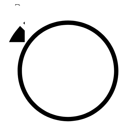
Әлмәт
92,9 FM
Базарлы матак
107,1 FM
Балык бистәсе
104,9 FM
Баулы
107,5 FM
Биләр
101,7 FM