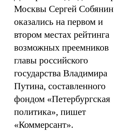
Мамадыш
Москвы Сергей Собянин
106,2 FM
оказались на первом и
Минзәлә
втором местах рейтинга
107,3 FM
возможных преемников
Мөслим
главы российского
100,0 FM
государства Владимира
Нурлат
Путина, составленного
104,7 FM
фондом «Петербургская
Олы Әтнә
политика», пишет
71,42 FM
«Коммерсант».
Сарман