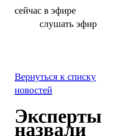
Болгар
сейчас в эфире
106,0 FM
слушать эфир
Бөгелмә
101,7 FM
Буа
100,3 FM
Вернуться к списку
Зәй
новостей
106,6 FM
Эксперты
Кадыбаш
назвали
105,2 FM