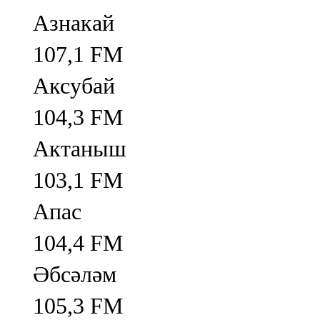
Азнакай
107,1 FM
Аксубай
104,3 FM
Актаныш
103,1 FM
Апас
104,4 FM
Әбсәләм
105,3 FM