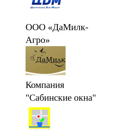
ООО «ДаМилк-
Агро»
Компания
"Сабинские окна"