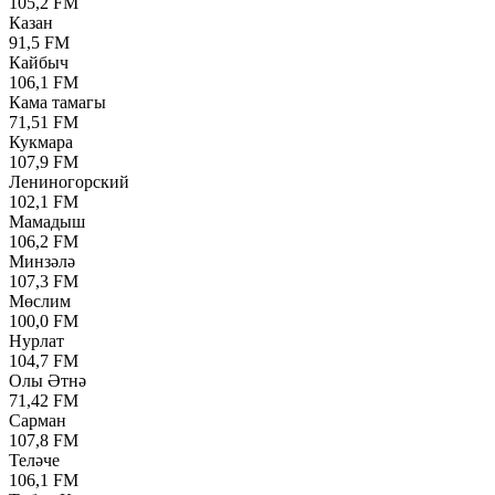
105,2 FM
Казан
91,5 FM
Кайбыч
106,1 FM
Кама тамагы
71,51 FM
Кукмара
107,9 FM
Лениногорский
102,1 FM
Мамадыш
106,2 FM
Минзәлә
107,3 FM
Мөслим
100,0 FM
Нурлат
104,7 FM
Олы Әтнә
71,42 FM
Сарман
107,8 FM
Теләче
106,1 FM