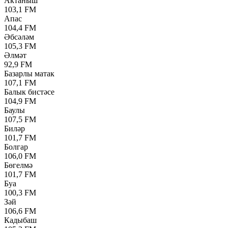
Актаныш
103,1 FM
Апас
104,4 FM
Әбсәләм
105,3 FM
Әлмәт
92,9 FM
Базарлы матак
107,1 FM
Балык бистәсе
104,9 FM
Баулы
107,5 FM
Биләр
101,7 FM
Болгар
106,0 FM
Бөгелмә
101,7 FM
Буа
100,3 FM
Зәй
106,6 FM
Кадыбаш