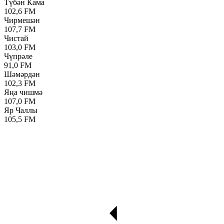
Түбән Кама
102,6 FM
Чирмешән
107,7 FM
Чистай
103,0 FM
Чүпрәле
91,0 FM
Шәмәрдән
102,3 FM
Яңа чишмә
107,0 FM
Яр Чаллы
105,5 FM