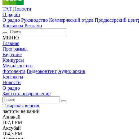
ТАТ
Новости
О радио
О радио
Руководство
Коммерческий отдел
Продюсерский цент
Контакты
Реклама
МЕНЮ
Главная
Программы
Ведущие
Конкурсы
Медиаконтент
Фотолента
Видеоконтент
Аудио-архив
Контакты
Новости
О радио
Заказать поздравление
Татарская версия
частоты вещаний
Азнакай
107,1 FM
Аксубай
104,3 FM