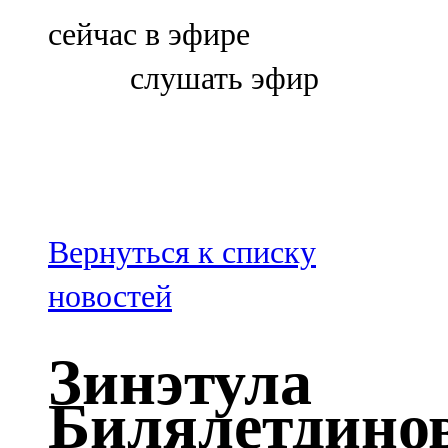
Болгар
сейчас в эфире
106,0 FM
слушать эфир
Бөгелмә
101,7 FM
Буа
100,3 FM
Вернуться к списку
Зәй
новостей
106,6 FM
Зинэтула
Кадыбаш
Билялетдино
105,2 FM