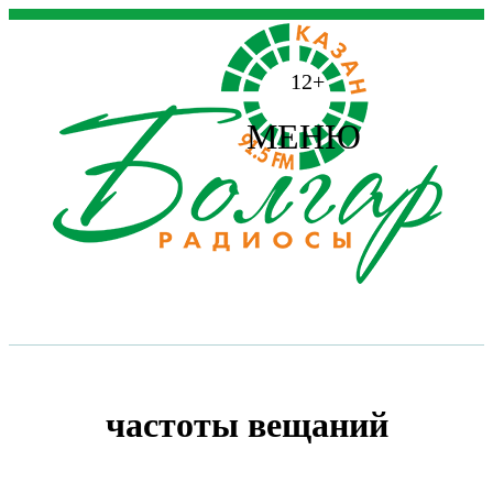
12+
МЕНЮ
частоты вещаний