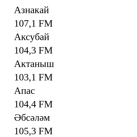
Азнакай
107,1 FM
Аксубай
104,3 FM
Актаныш
103,1 FM
Апас
104,4 FM
Әбсәләм
105,3 FM