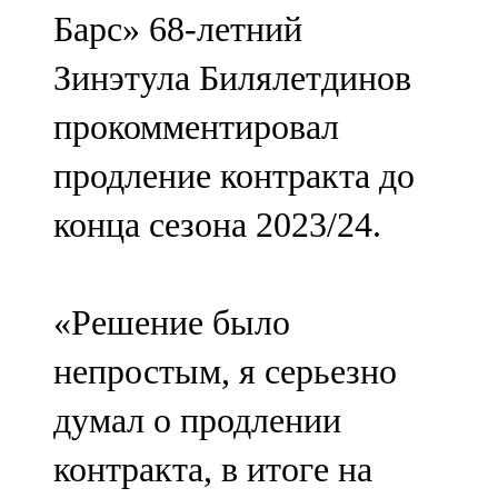
Барс» 68-летний
107,8 FM
Зинэтула Билялетдинов
Теләче
прокомментировал
106,1 FM
продление контракта до
Түбән Кама
конца сезона 2023/24.
102,6 FM
Чирмешән
«Решение было
107,7 FM
непростым, я серьезно
Чистай
думал о продлении
103,0 FM
контракта, в итоге на
Чүпрәле