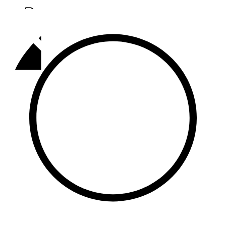
Әлмәт
92,9 FM
Базарлы матак
107,1 FM
Балык бистәсе
104,9 FM
Баулы
107,5 FM
Биләр
101,7 FM