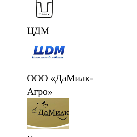
ЦДМ
ООО «ДаМилк-
Агро»