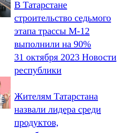
В Татарстане
91,0 FM
строительство седьмого
Шәмәрдән
этапа трассы М-12
102,3 FM
выполнили на 90%
Яңа чишмә
31 октября 2023
Новости
107,0 FM
республики
Яр Чаллы
105,5 FM
Жителям Татарстана
назвали лидера среди
продуктов,