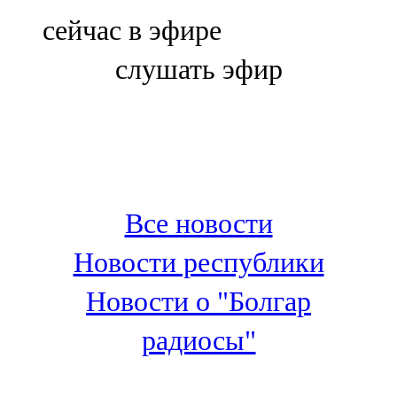
Болгар
сейчас в эфире
106,0 FM
слушать эфир
Бөгелмә
101,7 FM
Буа
100,3 FM
Все новости
Зәй
Новости республики
106,6 FM
Новости о "Болгар
Кадыбаш
радиосы"
105,2 FM