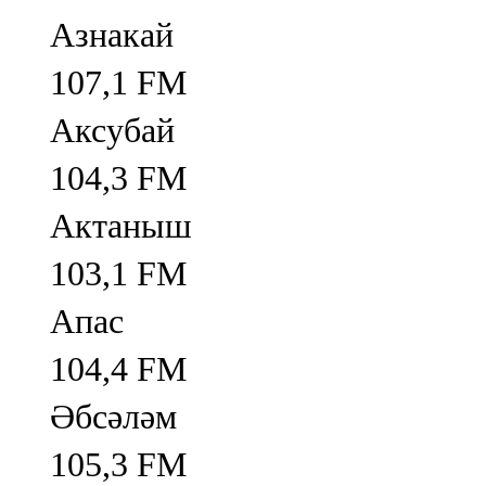
Азнакай
107,1 FM
Аксубай
104,3 FM
Актаныш
103,1 FM
Апас
104,4 FM
Әбсәләм
105,3 FM