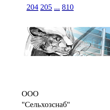
204
205
...
810
ООО
"Сельхозснаб"