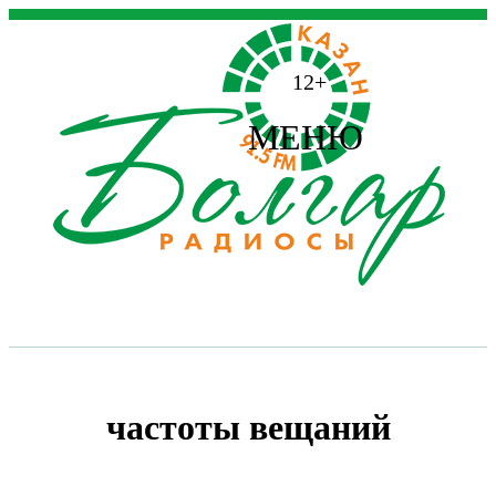
12+
МЕНЮ
частоты вещаний