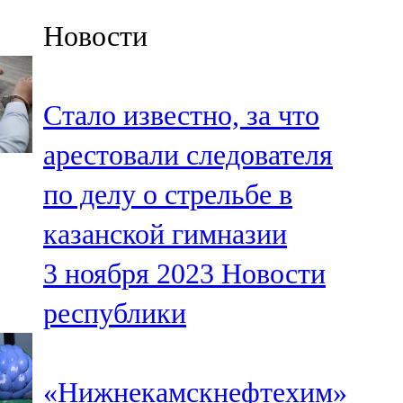
Казан
Новости
91,5 FM
Кайбыч
Стало известно, за что
106,1 FM
арестовали следователя
Кама тамагы
по делу о стрельбе в
71,51 FM
казанской гимназии
Кукмара
3 ноября 2023
Новости
107,9 FM
республики
Лениногорский
102,1 FM
«Нижнекамскнефтехим»