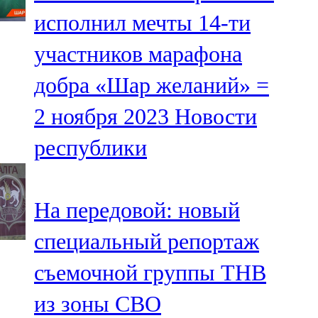
Мамадыш
исполнил мечты 14-ти
106,2 FM
участников марафона
Минзәлә
добра «Шар желаний» =
107,3 FM
2 ноября 2023
Новости
Мөслим
республики
100,0 FM
Нурлат
На передовой: новый
104,7 FM
специальный репортаж
Олы Әтнә
съемочной группы ТНВ
71,42 FM
из зоны СВО
Сарман