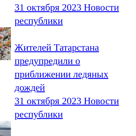
31 октября 2023
Новости
107,8 FM
республики
Теләче
106,1 FM
Жителей Татарстана
Түбән Кама
предупредили о
102,6 FM
приближении ледяных
Чирмешән
дождей
107,7 FM
31 октября 2023
Новости
Чистай
республики
103,0 FM
Чүпрәле