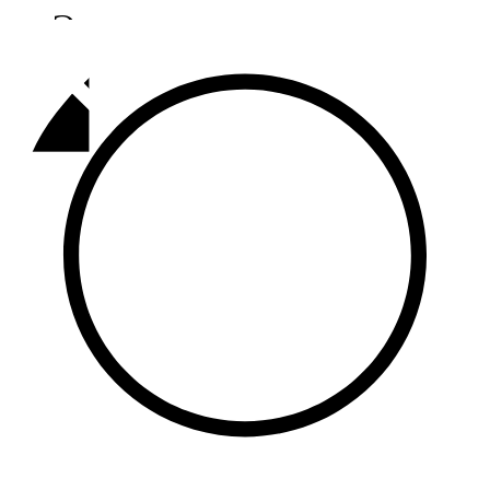
Әлмәт
92,9 FM
Базарлы матак
107,1 FM
Балык бистәсе
104,9 FM
Баулы
107,5 FM
Биләр
101,7 FM