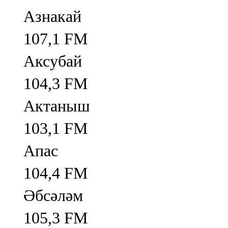
Азнакай
107,1 FM
Аксубай
104,3 FM
Актаныш
103,1 FM
Апас
104,4 FM
Әбсәләм
105,3 FM