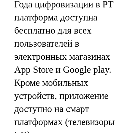
Года цифровизации в РТ
91,0 FM
платформа доступна
Шәмәрдән
бесплатно для всех
102,3 FM
пользователей в
Яңа чишмә
электронных магазинах
107,0 FM
App Store и Google play.
Яр Чаллы
Кроме мобильных
105,5 FM
устройств, приложение
доступно на смарт
платформах (телевизоры