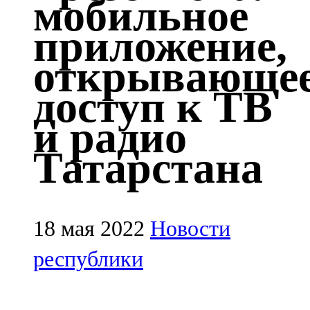
мобильное
Казан
приложение,
91,5 FM
открывающе
Кайбыч
доступ к ТВ
106,1 FM
и радио
Кама тамагы
Татарстана
71,51 FM
Кукмара
107,9 FM
18 мая 2022
Новости
Лениногорский
республики
102,1 FM