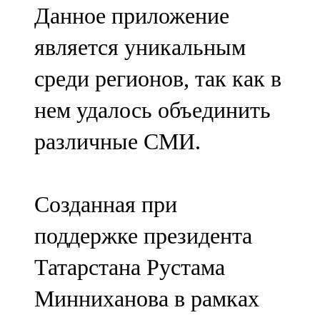
Данное приложение
107,8 FM
является уникальным
Теләче
среди регионов, так как в
106,1 FM
нем удалось объединить
Түбән Кама
различные СМИ.
102,6 FM
Чирмешән
Созданная при
107,7 FM
поддержке президента
Чистай
Татарстана Рустама
103,0 FM
Минниханова в рамках
Чүпрәле