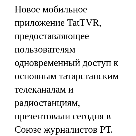
Мамадыш
Новое мобильное
106,2 FM
приложение TatTVR,
Минзәлә
предоставляющее
107,3 FM
пользователям
Мөслим
одновременный доступ к
100,0 FM
основным татарстанским
Нурлат
телеканалам и
104,7 FM
радиостанциям,
Олы Әтнә
презентовали сегодня в
71,42 FM
Союзе журналистов РТ.
Сарман