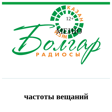
12+
МЕНЮ
частоты вещаний