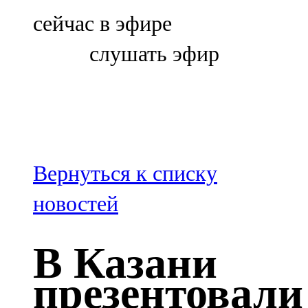
Болгар
сейчас в эфире
106,0 FM
слушать эфир
Бөгелмә
101,7 FM
Буа
100,3 FM
Вернуться к списку
Зәй
новостей
106,6 FM
В Казани
Кадыбаш
презентовали
105,2 FM