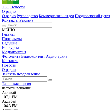
ТАТ
Новости
О радио
О радио
Руководство
Коммерческий отдел
Продюсерский цент
Контакты
Реклама
МЕНЮ
Главная
Программы
Ведущие
Конкурсы
Медиаконтент
Фотолента
Видеоконтент
Аудио-архив
Контакты
Новости
О радио
Заказать поздравление
Татарская версия
частоты вещаний
Азнакай
107,1 FM
Аксубай
104,3 FM