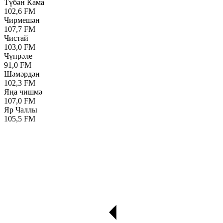
Түбән Кама
102,6 FM
Чирмешән
107,7 FM
Чистай
103,0 FM
Чүпрәле
91,0 FM
Шәмәрдән
102,3 FM
Яңа чишмә
107,0 FM
Яр Чаллы
105,5 FM