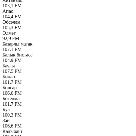
Актаныш
103,1 FM
Апас
104,4 FM
Әбсәләм
105,3 FM
Әлмәт
92,9 FM
Базарлы матак
107,1 FM
Балык бистәсе
104,9 FM
Баулы
107,5 FM
Биләр
101,7 FM
Болгар
106,0 FM
Бөгелмә
101,7 FM
Буа
100,3 FM
Зәй
106,6 FM
Кадыбаш