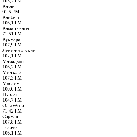
105,2 FM
Казан
91,5 FM
Кайбыч
106,1 FM
Кама тамагы
71,51 FM
Кукмара
107,9 FM
Лениногорский
102,1 FM
Мамадыш
106,2 FM
Минзәлә
107,3 FM
Мөслим
100,0 FM
Нурлат
104,7 FM
Олы Әтнә
71,42 FM
Сарман
107,8 FM
Теләче
106,1 FM