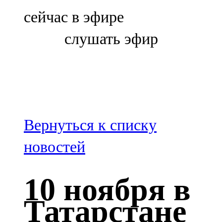
Болгар
сейчас в эфире
106,0 FM
слушать эфир
Бөгелмә
101,7 FM
Буа
100,3 FM
Вернуться к списку
Зәй
новостей
106,6 FM
10 ноября в
Кадыбаш
Татарстане
105,2 FM