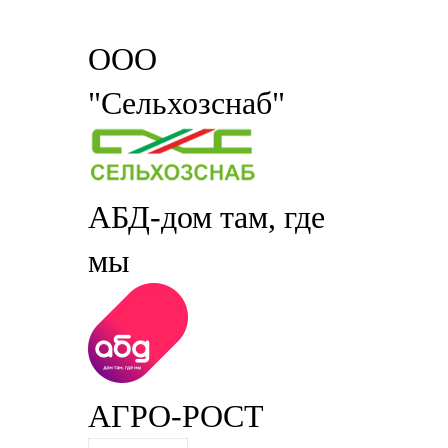
ООО
"Сельхозснаб"
АБД-дом там, где
мы
АГРО-РОСТ