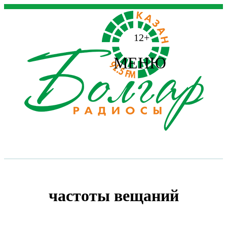
12+
МЕНЮ
частоты вещаний