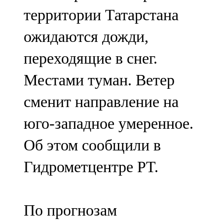
Мамадыш
территории Татарстана
106,2 FM
ожидаются дожди,
Минзәлә
переходящие в снег.
107,3 FM
Местами туман. Ветер
Мөслим
сменит направление на
100,0 FM
юго-западное умеренное.
Нурлат
Об этом сообщили в
104,7 FM
Гидрометцентре РТ.
Олы Әтнә
71,42 FM
По прогнозам
Сарман