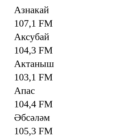
Азнакай
107,1 FM
Аксубай
104,3 FM
Актаныш
103,1 FM
Апас
104,4 FM
Әбсәләм
105,3 FM