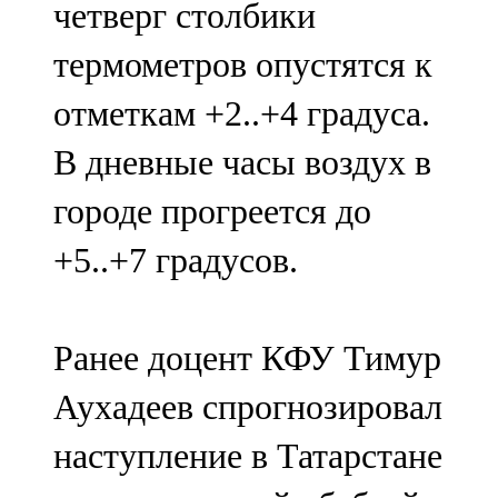
четверг столбики
91,0 FM
термометров опустятся к
Шәмәрдән
отметкам +2..+4 градуса.
102,3 FM
В дневные часы воздух в
Яңа чишмә
городе прогреется до
107,0 FM
+5..+7 градусов.
Яр Чаллы
105,5 FM
Ранее доцент КФУ Тимур
Аухадеев спрогнозировал
наступление в Татарстане