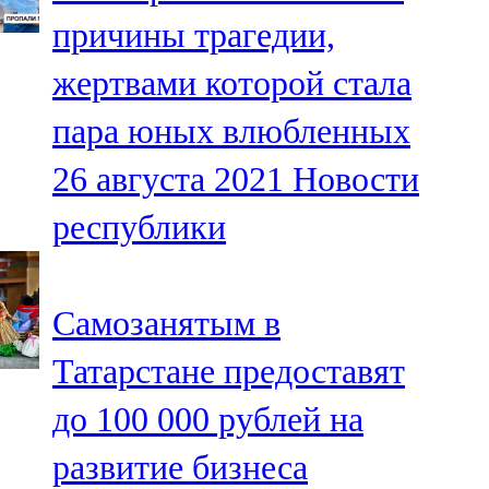
Мамадыш
причины трагедии,
106,2 FM
жертвами которой стала
Минзәлә
пара юных влюбленных
107,3 FM
26 августа 2021
Новости
Мөслим
республики
100,0 FM
Нурлат
Самозанятым в
104,7 FM
Татарстане предоставят
Олы Әтнә
до 100 000 рублей на
71,42 FM
развитие бизнеса
Сарман