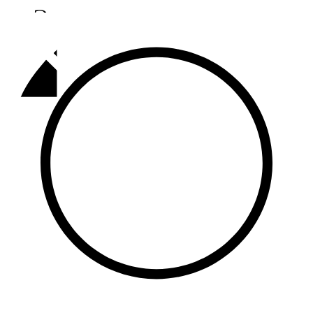
Әлмәт
92,9 FM
Базарлы матак
107,1 FM
Балык бистәсе
104,9 FM
Баулы
107,5 FM
Биләр
101,7 FM