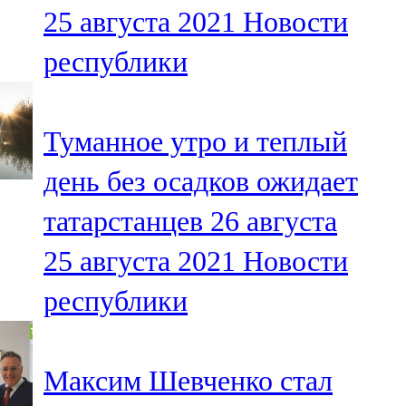
25 августа 2021
Новости
107,8 FM
республики
Теләче
106,1 FM
Туманное утро и теплый
Түбән Кама
день без осадков ожидает
102,6 FM
татарстанцев 26 августа
Чирмешән
25 августа 2021
Новости
107,7 FM
республики
Чистай
103,0 FM
Максим Шевченко стал
Чүпрәле