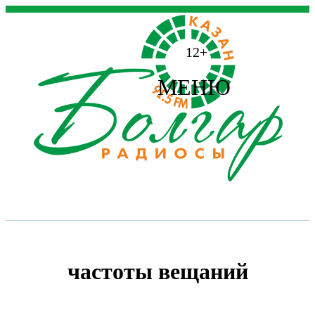
12+
МЕНЮ
частоты вещаний