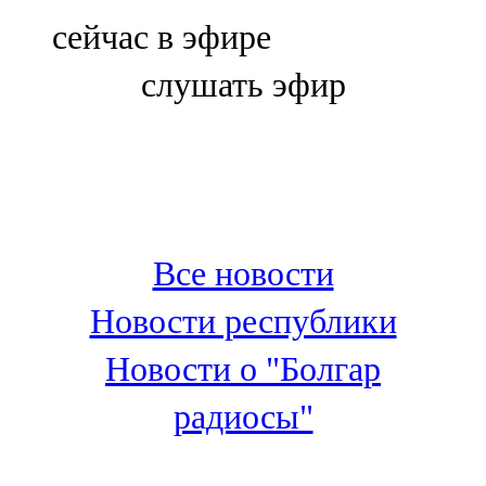
Болгар
сейчас в эфире
106,0 FM
слушать эфир
Бөгелмә
101,7 FM
Буа
100,3 FM
Все новости
Зәй
Новости республики
106,6 FM
Новости о "Болгар
Кадыбаш
радиосы"
105,2 FM