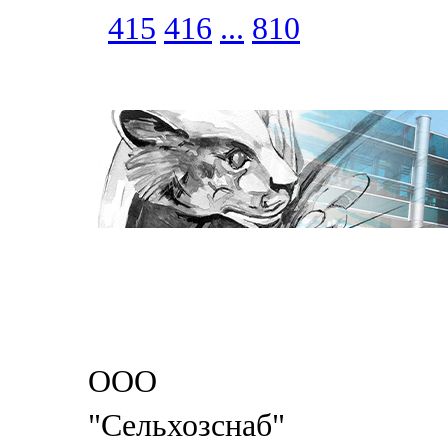
415
416
...
810
ООО
"Сельхозснаб"