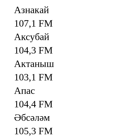
Азнакай
107,1 FM
Аксубай
104,3 FM
Актаныш
103,1 FM
Апас
104,4 FM
Әбсәләм
105,3 FM