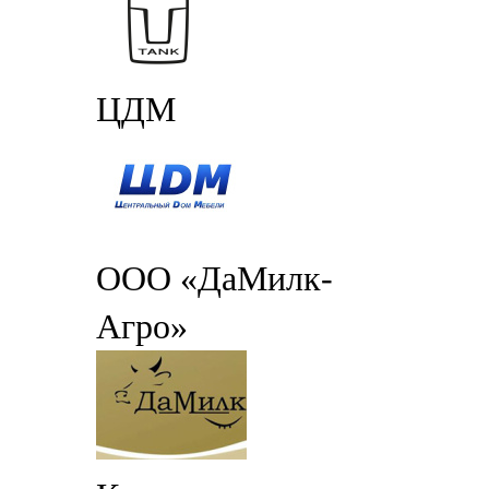
ЦДМ
ООО «ДаМилк-
Агро»