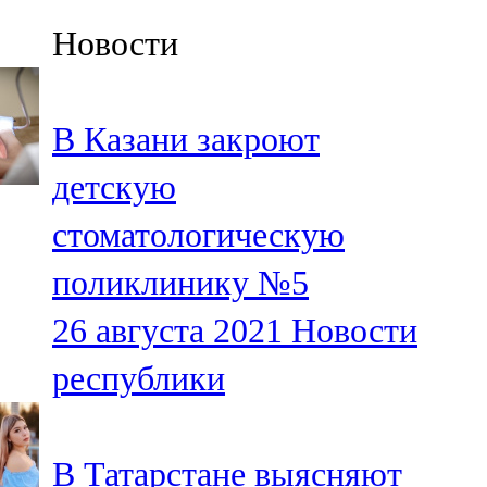
Казан
Новости
91,5 FM
Кайбыч
В Казани закроют
106,1 FM
детскую
Кама тамагы
стоматологическую
71,51 FM
поликлинику №5
Кукмара
26 августа 2021
Новости
107,9 FM
республики
Лениногорский
102,1 FM
В Татарстане выясняют