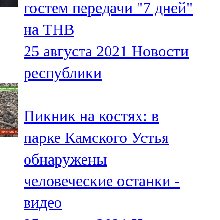
гостем передачи "7 дней"
91,0 FM
на ТНВ
Шәмәрдән
25 августа 2021
Новости
102,3 FM
республики
Яңа чишмә
107,0 FM
Пикник на костях: в
Яр Чаллы
парке Камского Устья
105,5 FM
обнаружены
человеческие останки -
видео