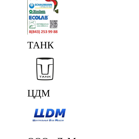
ТАНК
ЦДМ