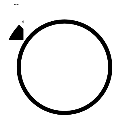
Әлмәт
92,9 FM
Базарлы матак
107,1 FM
Балык бистәсе
104,9 FM
Баулы
107,5 FM
Биләр
101,7 FM