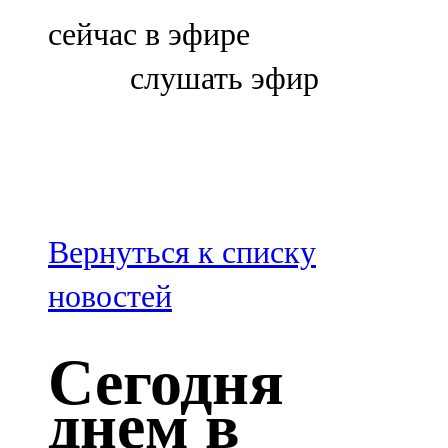
Болгар
сейчас в эфире
106,0 FM
слушать эфир
Бөгелмә
101,7 FM
Буа
100,3 FM
Вернуться к списку
Зәй
новостей
106,6 FM
Сегодня
Кадыбаш
днем в
105,2 FM