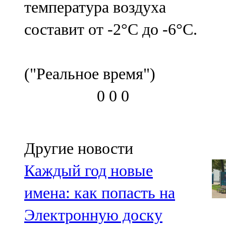
температура воздуха
91,0 FM
составит от -2°С до -6°С.
Шәмәрдән
102,3 FM
("Реальное время")
Яңа чишмә
0
0
0
107,0 FM
Яр Чаллы
105,5 FM
Другие новости
Каждый год новые
имена: как попасть на
Электронную доску