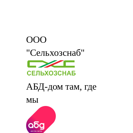
ООО
"Сельхозснаб"
АБД-дом там, где
мы