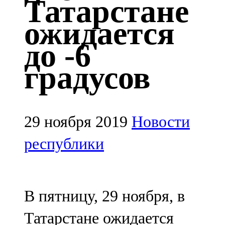
Татарстане
Казан
ожидается
91,5 FM
до -6
Кайбыч
градусов
106,1 FM
Кама тамагы
71,51 FM
29 ноября 2019
Новости
Кукмара
республики
107,9 FM
Лениногорский
В пятницу, 29 ноября, в
102,1 FM
Татарстане ожидается