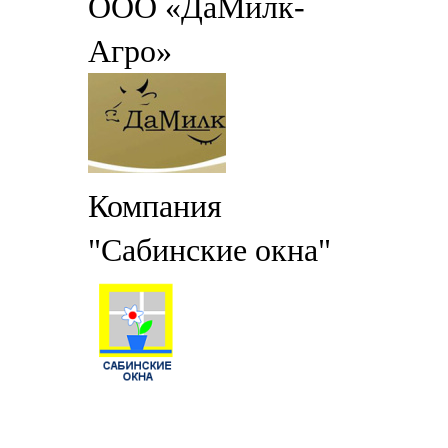
ООО «ДаМилк-
Агро»
Компания
"Сабинские окна"