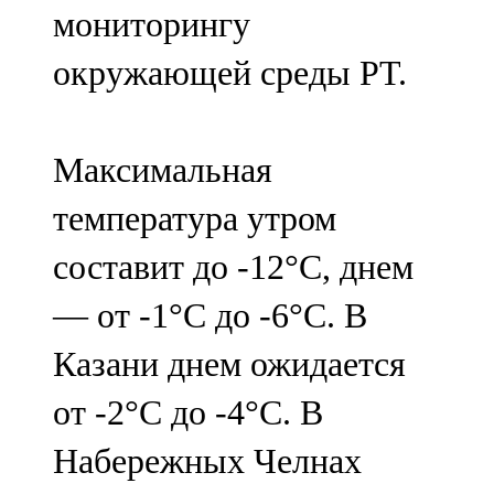
мониторингу
107,8 FM
окружающей среды РТ.
Теләче
106,1 FM
Максимальная
Түбән Кама
температура утром
102,6 FM
составит до -12°С, днем
Чирмешән
— от -1°С до -6°С. В
107,7 FM
Казани днем ожидается
Чистай
от -2°С до -4°С. В
103,0 FM
Набережных Челнах
Чүпрәле