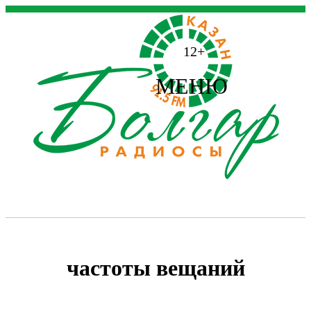
12+
МЕНЮ
частоты вещаний