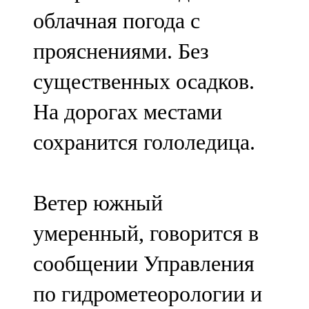
Мамадыш
облачная погода с
106,2 FM
прояснениями. Без
Минзәлә
существенных осадков.
107,3 FM
На дорогах местами
Мөслим
сохранится гололедица.
100,0 FM
Нурлат
Ветер южный
104,7 FM
умеренный, говорится в
Олы Әтнә
сообщении Управления
71,42 FM
по гидрометеорологии и
Сарман