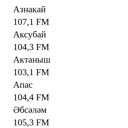
Азнакай
107,1 FM
Аксубай
104,3 FM
Актаныш
103,1 FM
Апас
104,4 FM
Әбсәләм
105,3 FM