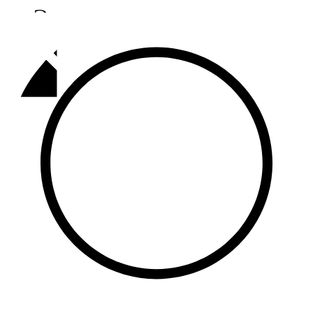
Әлмәт
92,9 FM
Базарлы матак
107,1 FM
Балык бистәсе
104,9 FM
Баулы
107,5 FM
Биләр
101,7 FM