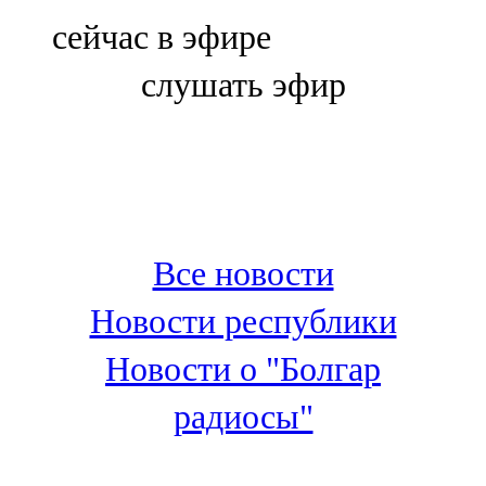
Болгар
сейчас в эфире
106,0 FM
слушать эфир
Бөгелмә
101,7 FM
Буа
100,3 FM
Все новости
Зәй
Новости республики
106,6 FM
Новости о "Болгар
Кадыбаш
радиосы"
105,2 FM