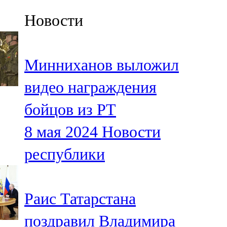
Казан
Новости
91,5 FM
Кайбыч
Минниханов выложил
106,1 FM
видео награждения
Кама тамагы
бойцов из РТ
71,51 FM
8 мая 2024
Новости
Кукмара
республики
107,9 FM
Лениногорский
Раис Татарстана
102,1 FM
поздравил Владимира