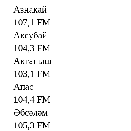
Азнакай
107,1 FM
Аксубай
104,3 FM
Актаныш
103,1 FM
Апас
104,4 FM
Әбсәләм
105,3 FM