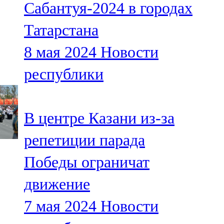
Сабантуя-2024 в городах
91,0 FM
Татарстана
Шәмәрдән
8 мая 2024
Новости
102,3 FM
республики
Яңа чишмә
107,0 FM
В центре Казани из-за
Яр Чаллы
репетиции парада
105,5 FM
Победы ограничат
движение
7 мая 2024
Новости