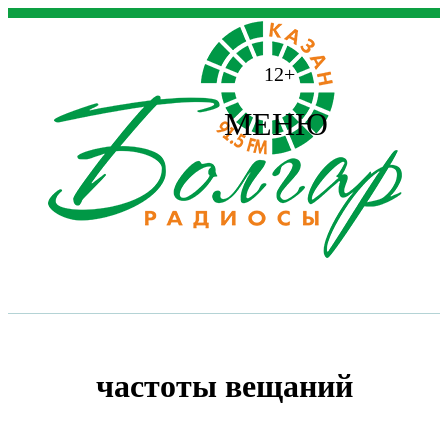
12+
МЕНЮ
частоты вещаний