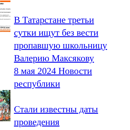
107,8 FM
В Татарстане третьи
Теләче
сутки ищут без вести
106,1 FM
пропавшую школьницу
Түбән Кама
Валерию Максякову
102,6 FM
8 мая 2024
Новости
Чирмешән
республики
107,7 FM
Чистай
Стали известны даты
103,0 FM
проведения
Чүпрәле