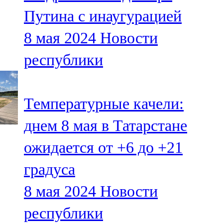
Мамадыш
Путина с инаугурацией
106,2 FM
8 мая 2024
Новости
Минзәлә
республики
107,3 FM
Мөслим
Температурные качели:
100,0 FM
днем 8 мая в Татарстане
Нурлат
ожидается от +6 до +21
104,7 FM
градуса
Олы Әтнә
8 мая 2024
Новости
71,42 FM
республики
Сарман