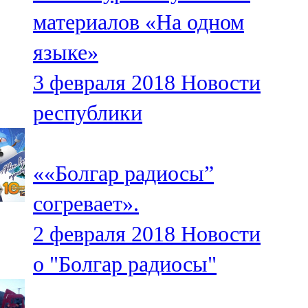
Мамадыш
материалов «На одном
106,2 FM
языке»
Минзәлә
3 февраля 2018
Новости
107,3 FM
республики
Мөслим
100,0 FM
««Болгар радиосы”
Нурлат
согревает».
104,7 FM
2 февраля 2018
Новости
Олы Әтнә
о "Болгар радиосы"
71,42 FM
Сарман