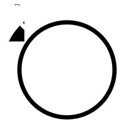
Әлмәт
92,9 FM
Базарлы матак
107,1 FM
Балык бистәсе
104,9 FM
Баулы
107,5 FM
Биләр
101,7 FM