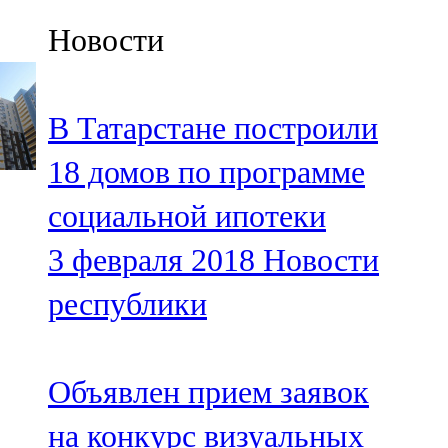
Казан
Новости
91,5 FM
Кайбыч
В Татарстане построили
106,1 FM
18 домов по программе
Кама тамагы
социальной ипотеки
71,51 FM
3 февраля 2018
Новости
Кукмара
республики
107,9 FM
Лениногорский
Объявлен прием заявок
102,1 FM
на конкурс визуальных