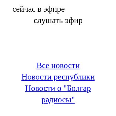
Болгар
сейчас в эфире
106,0 FM
слушать эфир
Бөгелмә
101,7 FM
Буа
100,3 FM
Все новости
Зәй
Новости республики
106,6 FM
Новости о "Болгар
Кадыбаш
радиосы"
105,2 FM