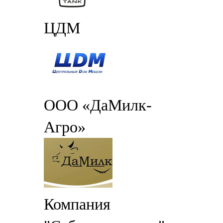
ЦДМ
ООО «ДаМилк-
Агро»
Компания