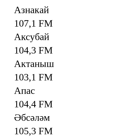
Азнакай
107,1 FM
Аксубай
104,3 FM
Актаныш
103,1 FM
Апас
104,4 FM
Әбсәләм
105,3 FM