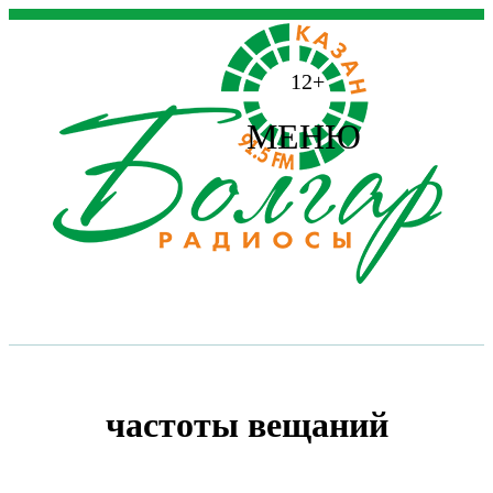
12+
МЕНЮ
частоты вещаний