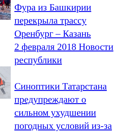
Фура из Башкирии
107,8 FM
перекрыла трассу
Теләче
Оренбург – Казань
106,1 FM
2 февраля 2018
Новости
Түбән Кама
республики
102,6 FM
Чирмешән
Синоптики Татарстана
107,7 FM
предупреждают о
Чистай
сильном ухудшении
103,0 FM
погодных условий из-за
Чүпрәле