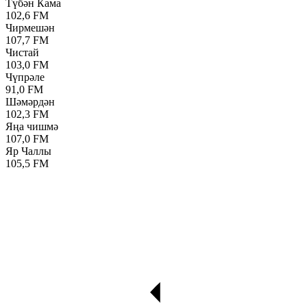
Түбән Кама
102,6 FM
Чирмешән
107,7 FM
Чистай
103,0 FM
Чүпрәле
91,0 FM
Шәмәрдән
102,3 FM
Яңа чишмә
107,0 FM
Яр Чаллы
105,5 FM