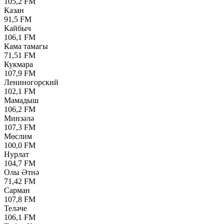
105,2 FM
Казан
91,5 FM
Кайбыч
106,1 FM
Кама тамагы
71,51 FM
Кукмара
107,9 FM
Лениногорский
102,1 FM
Мамадыш
106,2 FM
Минзәлә
107,3 FM
Мөслим
100,0 FM
Нурлат
104,7 FM
Олы Әтнә
71,42 FM
Сарман
107,8 FM
Теләче
106,1 FM