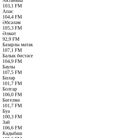
Актаныш
103,1 FM
Апас
104,4 FM
Әбсәләм
105,3 FM
Әлмәт
92,9 FM
Базарлы матак
107,1 FM
Балык бистәсе
104,9 FM
Баулы
107,5 FM
Биләр
101,7 FM
Болгар
106,0 FM
Бөгелмә
101,7 FM
Буа
100,3 FM
Зәй
106,6 FM
Кадыбаш