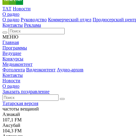
ТАТ
Новости
О радио
О радио
Руководство
Коммерческий отдел
Продюсерский цент
Контакты
Реклама
МЕНЮ
Главная
Программы
Ведущие
Конкурсы
Медиаконтент
Фотолента
Видеоконтент
Аудио-архив
Контакты
Новости
О радио
Заказать поздравление
Татарская версия
частоты вещаний
Азнакай
107,1 FM
Аксубай
104,3 FM