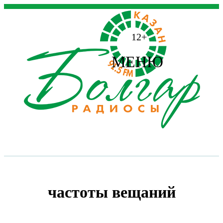
12+
МЕНЮ
частоты вещаний