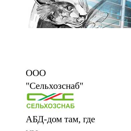
ООО
"Сельхозснаб"
АБД-дом там, где