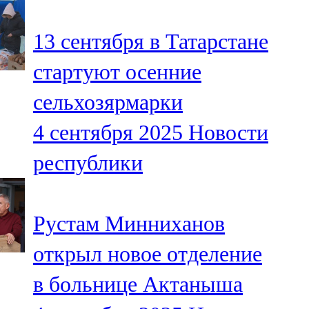
91,0 FM
13 сентября в Татарстане
Шәмәрдән
стартуют осенние
102,3 FM
сельхозярмарки
Яңа чишмә
4 сентября 2025
Новости
107,0 FM
республики
Яр Чаллы
105,5 FM
Рустам Минниханов
открыл новое отделение
в больнице Актаныша