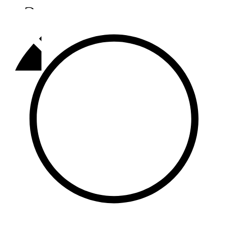
Әлмәт
92,9 FM
Базарлы матак
107,1 FM
Балык бистәсе
104,9 FM
Баулы
107,5 FM
Биләр
101,7 FM