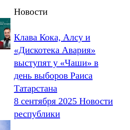
Казан
Новости
91,5 FM
Кайбыч
Клава Кока, Алсу и
106,1 FM
«Дискотека Авария»
Кама тамагы
выступят у «Чаши» в
71,51 FM
день выборов Раиса
Кукмара
Татарстана
107,9 FM
8 сентября 2025
Новости
Лениногорский
республики
102,1 FM