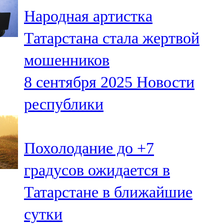
Мамадыш
Народная артистка
106,2 FM
Татарстана стала жертвой
Минзәлә
мошенников
107,3 FM
8 сентября 2025
Новости
Мөслим
республики
100,0 FM
Нурлат
Похолодание до +7
104,7 FM
градусов ожидается в
Олы Әтнә
Татарстане в ближайшие
71,42 FM
сутки
Сарман