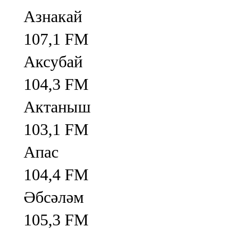
Азнакай
107,1 FM
Аксубай
104,3 FM
Актаныш
103,1 FM
Апас
104,4 FM
Әбсәләм
105,3 FM