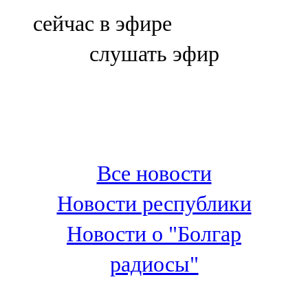
Болгар
сейчас в эфире
106,0 FM
слушать эфир
Бөгелмә
101,7 FM
Буа
100,3 FM
Все новости
Зәй
Новости республики
106,6 FM
Новости о "Болгар
Кадыбаш
радиосы"
105,2 FM