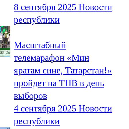
8 сентября 2025
Новости
107,8 FM
республики
Теләче
106,1 FM
Масштабный
Түбән Кама
телемарафон «Мин
102,6 FM
яратам сине, Татарстан!»
Чирмешән
пройдет на ТНВ в день
107,7 FM
выборов
Чистай
4 сентября 2025
Новости
103,0 FM
республики
Чүпрәле