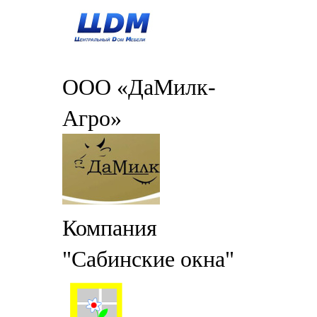
ООО «ДаМилк-
Агро»
Компания
"Сабинские окна"