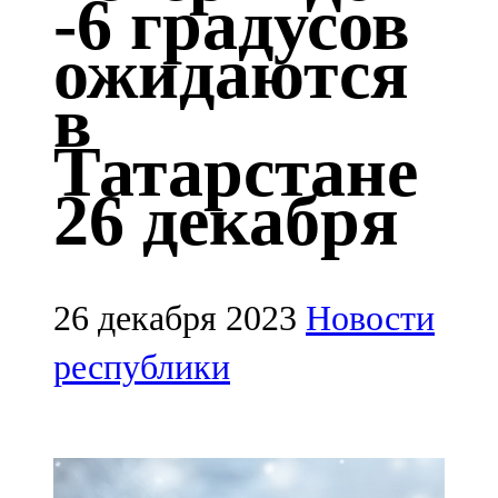
-6 градусов
Казан
ожидаются
91,5 FM
в
Кайбыч
Татарстане
106,1 FM
26 декабря
Кама тамагы
71,51 FM
Кукмара
26 декабря 2023
Новости
107,9 FM
республики
Лениногорский
102,1 FM