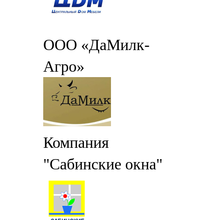
ООО «ДаМилк-
Агро»
Компания
"Сабинские окна"