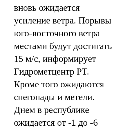
вновь ожидается
107,8 FM
усиление ветра. Порывы
Теләче
юго-восточного ветра
106,1 FM
местами будут достигать
Түбән Кама
15 м/с, информирует
102,6 FM
Гидрометцентр РТ.
Чирмешән
Кроме того ожидаются
107,7 FM
снегопады и метели.
Чистай
Днем в республике
103,0 FM
ожидается от -1 до -6
Чүпрәле