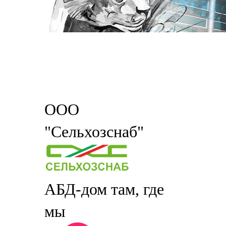
ООО
"Сельхозснаб"
АБД-дом там, где
мы