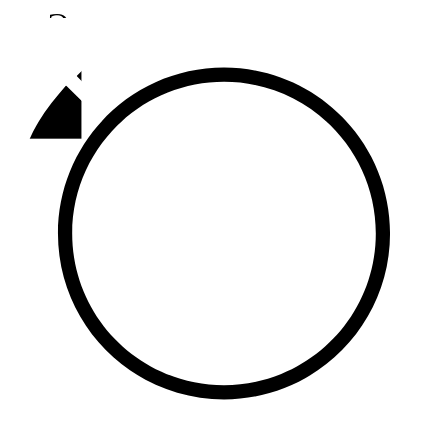
Әлмәт
92,9 FM
Базарлы матак
107,1 FM
Балык бистәсе
104,9 FM
Баулы
107,5 FM
Биләр
101,7 FM