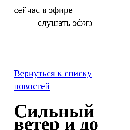
Болгар
сейчас в эфире
106,0 FM
слушать эфир
Бөгелмә
101,7 FM
Буа
100,3 FM
Вернуться к списку
Зәй
новостей
106,6 FM
Сильный
Кадыбаш
ветер и до
105,2 FM