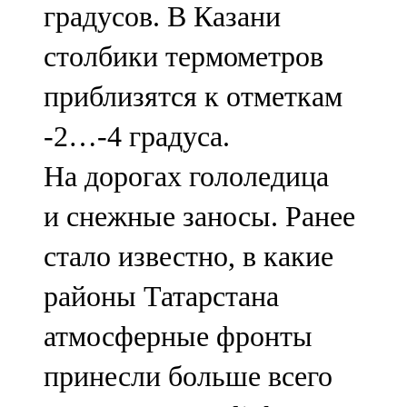
градусов. В Казани
91,0 FM
столбики термометров
Шәмәрдән
приблизятся к отметкам
102,3 FM
-2…-4 градуса.
Яңа чишмә
На дорогах гололедица
107,0 FM
и снежные заносы. Ранее
Яр Чаллы
стало известно, в какие
105,5 FM
районы Татарстана
атмосферные фронты
принесли больше всего