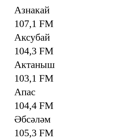
Азнакай
107,1 FM
Аксубай
104,3 FM
Актаныш
103,1 FM
Апас
104,4 FM
Әбсәләм
105,3 FM