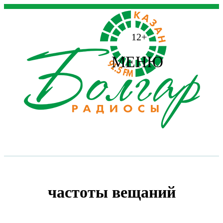
12+
МЕНЮ
частоты вещаний