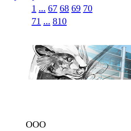
1
...
67
68
69
70
71
...
810
ООО