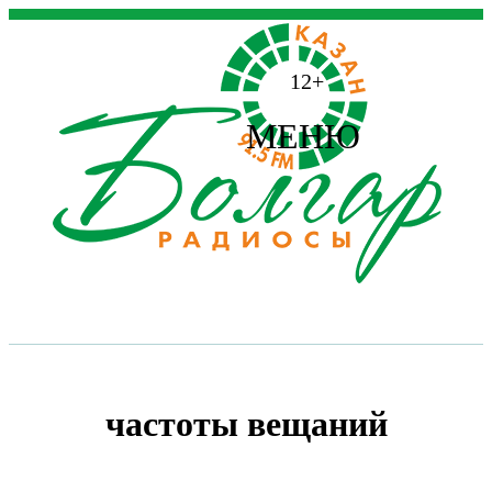
12+
МЕНЮ
частоты вещаний