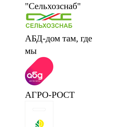
"Сельхозснаб"
АБД-дом там, где
мы
АГРО-РОСТ