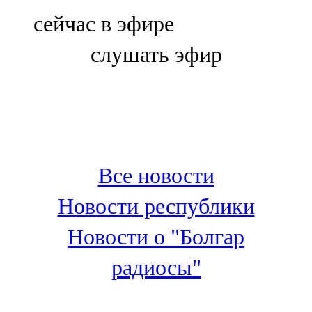
Болгар
сейчас в эфире
106,0 FM
слушать эфир
Бөгелмә
101,7 FM
Буа
100,3 FM
Все новости
Зәй
Новости республики
106,6 FM
Новости о "Болгар
Кадыбаш
радиосы"
105,2 FM