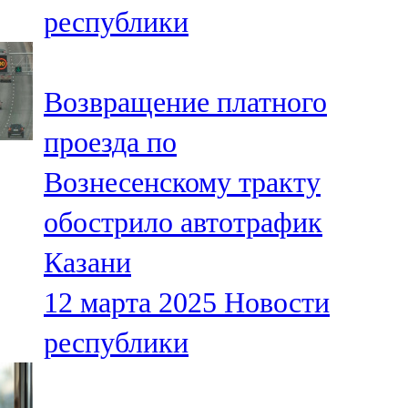
республики
107,8 FM
Теләче
Возвращение платного
106,1 FM
проезда по
Түбән Кама
Вознесенскому тракту
102,6 FM
обострило автотрафик
Чирмешән
Казани
107,7 FM
12 марта 2025
Новости
Чистай
республики
103,0 FM
Чүпрәле