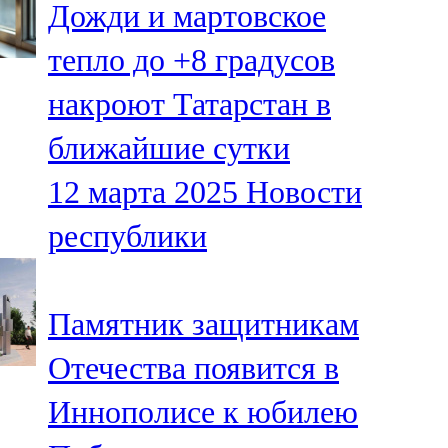
Дожди и мартовское
91,0 FM
тепло до +8 градусов
Шәмәрдән
накроют Татарстан в
102,3 FM
ближайшие сутки
Яңа чишмә
12 марта 2025
Новости
107,0 FM
республики
Яр Чаллы
105,5 FM
Памятник защитникам
Отечества появится в
Иннополисе к юбилею