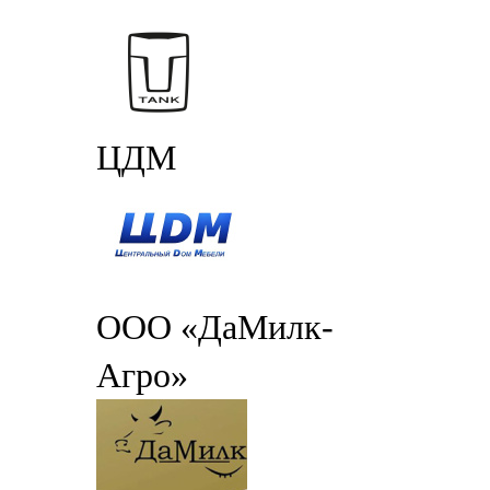
ЦДМ
ООО «ДаМилк-
Агро»