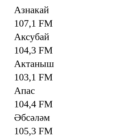
Азнакай
107,1 FM
Аксубай
104,3 FM
Актаныш
103,1 FM
Апас
104,4 FM
Әбсәләм
105,3 FM