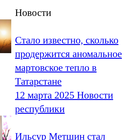
Казан
Новости
91,5 FM
Кайбыч
Стало известно, сколько
106,1 FM
продержится аномальное
Кама тамагы
мартовское тепло в
71,51 FM
Татарстане
Кукмара
12 марта 2025
Новости
107,9 FM
республики
Лениногорский
102,1 FM
Ильсур Метшин стал