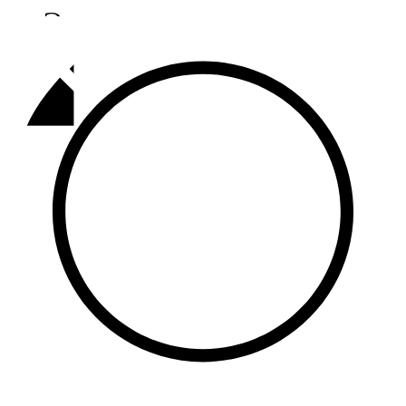
Әлмәт
92,9 FM
Базарлы матак
107,1 FM
Балык бистәсе
104,9 FM
Баулы
107,5 FM
Биләр
101,7 FM