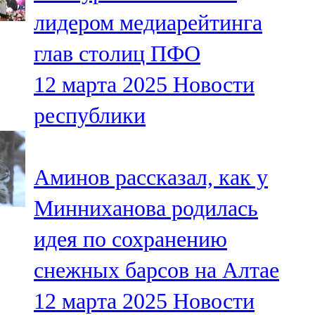
Мамадыш
лидером медиарейтинга
106,2 FM
глав столиц ПФО
Минзәлә
12 марта 2025
Новости
107,3 FM
республики
Мөслим
100,0 FM
Аминов рассказал, как у
Нурлат
Минниханова родилась
104,7 FM
идея по сохранению
Олы Әтнә
снежных барсов на Алтае
71,42 FM
12 марта 2025
Новости
Сарман