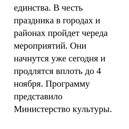
единства. В честь
107,8 FM
праздника в городах и
Теләче
районах пройдет череда
106,1 FM
мероприятий. Они
Түбән Кама
начнутся уже сегодня и
102,6 FM
продлятся вплоть до 4
Чирмешән
ноября. Программу
107,7 FM
представило
Чистай
Министерство культуры.
103,0 FM
Чүпрәле