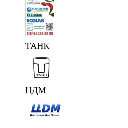
ТАНК
ЦДМ