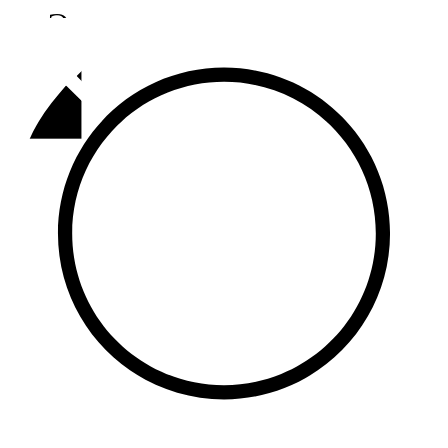
Әлмәт
92,9 FM
Базарлы матак
107,1 FM
Балык бистәсе
104,9 FM
Баулы
107,5 FM
Биләр
101,7 FM