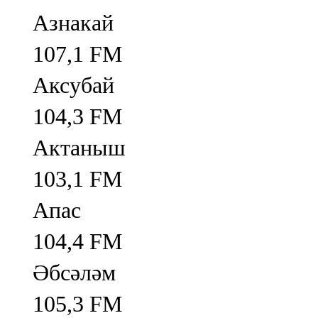
Азнакай
107,1 FM
Аксубай
104,3 FM
Актаныш
103,1 FM
Апас
104,4 FM
Әбсәләм
105,3 FM