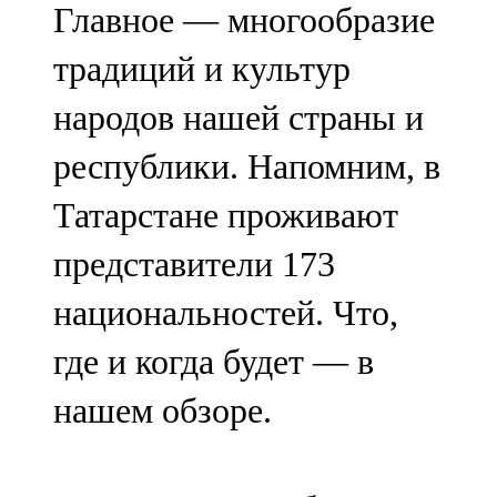
Главное — многообразие
91,0 FM
традиций и культур
Шәмәрдән
народов нашей страны и
102,3 FM
республики. Напомним, в
Яңа чишмә
Татарстане проживают
107,0 FM
представители 173
Яр Чаллы
национальностей. Что,
105,5 FM
где и когда будет — в
нашем обзоре.