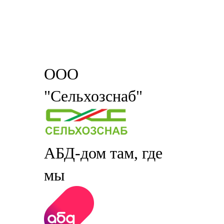
ООО
"Сельхозснаб"
АБД-дом там, где
мы