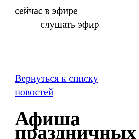
Болгар
сейчас в эфире
106,0 FM
слушать эфир
Бөгелмә
101,7 FM
Буа
100,3 FM
Вернуться к списку
Зәй
новостей
106,6 FM
Афиша
Кадыбаш
праздничных
105,2 FM