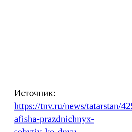
Источник:
https://tnv.ru/news/tatarstan/4
afisha-prazdnichnyx-
sobytiy-ko-dnyu-