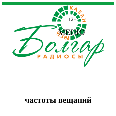
12+
МЕНЮ
частоты вещаний