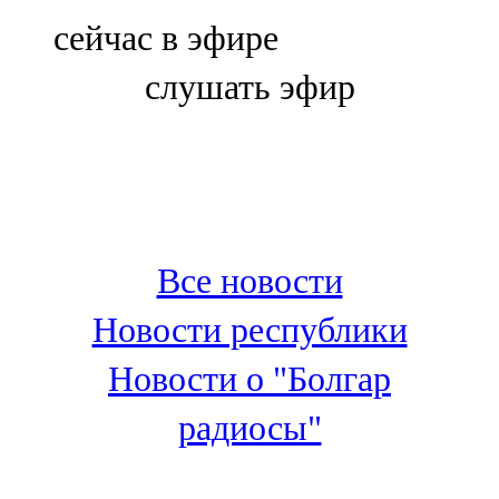
Болгар
сейчас в эфире
106,0 FM
слушать эфир
Бөгелмә
101,7 FM
Буа
100,3 FM
Все новости
Зәй
Новости республики
106,6 FM
Новости о "Болгар
Кадыбаш
радиосы"
105,2 FM