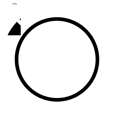
Әлмәт
92,9 FM
Базарлы матак
107,1 FM
Балык бистәсе
104,9 FM
Баулы
107,5 FM
Биләр
101,7 FM