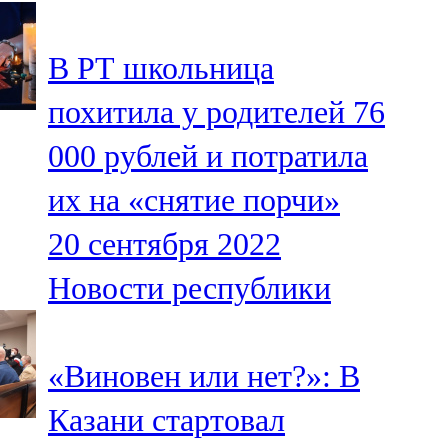
107,8 FM
В РТ школьница
Теләче
похитила у родителей 76
106,1 FM
000 рублей и потратила
Түбән Кама
их на «снятие порчи»
102,6 FM
20 сентября 2022
Чирмешән
Новости республики
107,7 FM
Чистай
«Виновен или нет?»: В
103,0 FM
Казани стартовал
Чүпрәле