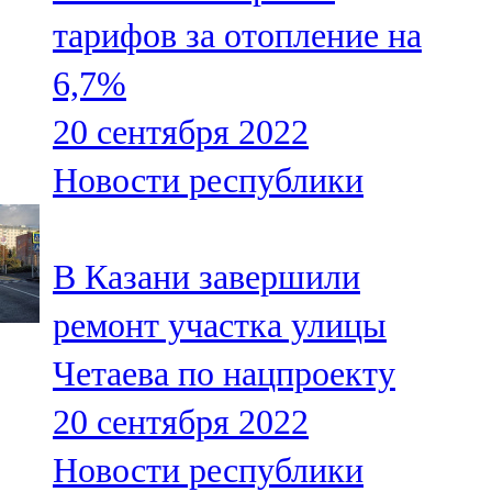
Мамадыш
тарифов за отопление на
106,2 FM
6,7%
Минзәлә
20 сентября 2022
107,3 FM
Новости республики
Мөслим
100,0 FM
В Казани завершили
Нурлат
ремонт участка улицы
104,7 FM
Четаева по нацпроекту
Олы Әтнә
20 сентября 2022
71,42 FM
Новости республики
Сарман