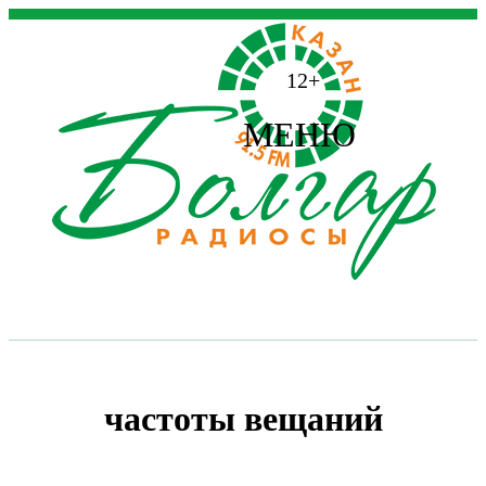
12+
МЕНЮ
частоты вещаний