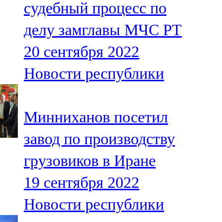
судебный процесс по
91,0 FM
делу замглавы МЧС РТ
Шәмәрдән
20 сентября 2022
102,3 FM
Новости республики
Яңа чишмә
107,0 FM
Минниханов посетил
Яр Чаллы
завод по производству
105,5 FM
грузовиков в Иране
19 сентября 2022
Новости республики