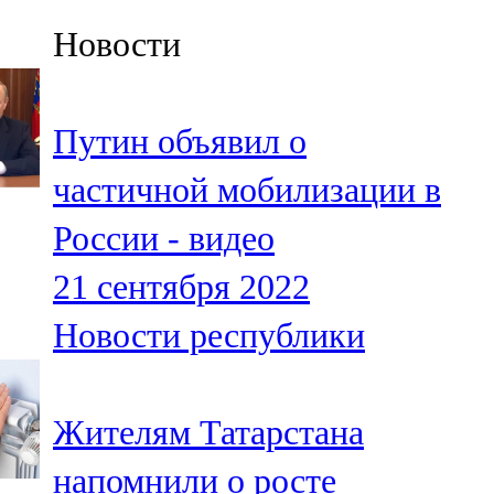
Казан
Новости
91,5 FM
Кайбыч
Путин объявил о
106,1 FM
частичной мобилизации в
Кама тамагы
России - видео
71,51 FM
21 сентября 2022
Кукмара
Новости республики
107,9 FM
Лениногорский
Жителям Татарстана
102,1 FM
напомнили о росте