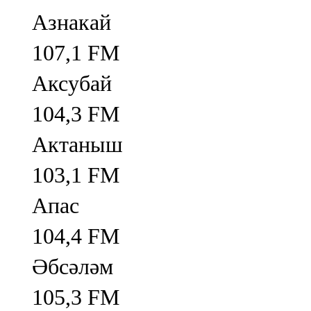
Азнакай
107,1 FM
Аксубай
104,3 FM
Актаныш
103,1 FM
Апас
104,4 FM
Әбсәләм
105,3 FM