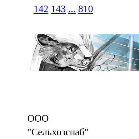
142
143
...
810
ООО
"Сельхозснаб"