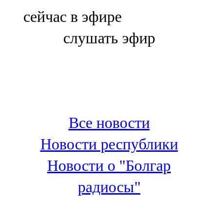
Болгар
сейчас в эфире
106,0 FM
слушать эфир
Бөгелмә
101,7 FM
Буа
100,3 FM
Все новости
Зәй
Новости республики
106,6 FM
Новости о "Болгар
Кадыбаш
радиосы"
105,2 FM