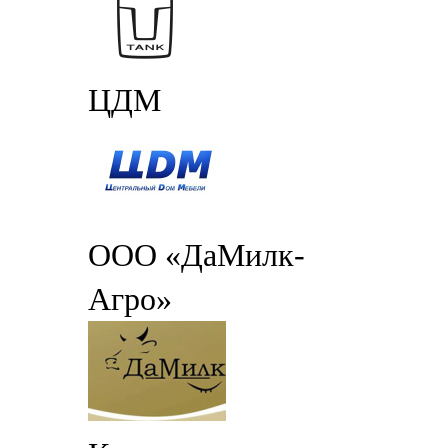
ЦДМ
ООО «ДаМилк-
Агро»