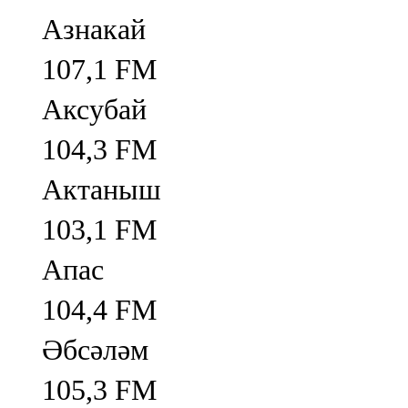
Азнакай
107,1 FM
Аксубай
104,3 FM
Актаныш
103,1 FM
Апас
104,4 FM
Әбсәләм
105,3 FM