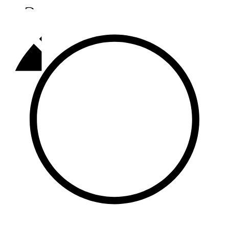
Әлмәт
92,9 FM
Базарлы матак
107,1 FM
Балык бистәсе
104,9 FM
Баулы
107,5 FM
Биләр
101,7 FM