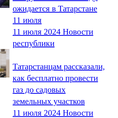
Мамадыш
ожидается в Татарстане
106,2 FM
11 июля
Минзәлә
11 июля 2024
Новости
107,3 FM
республики
Мөслим
100,0 FM
Татарстанцам рассказали,
Нурлат
как бесплатно провести
104,7 FM
газ до садовых
Олы Әтнә
земельных участков
71,42 FM
11 июля 2024
Новости
Сарман