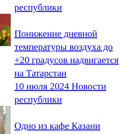
республики
107,8 FM
Теләче
Понижение дневной
106,1 FM
температуры воздуха до
Түбән Кама
+20 градусов надвигается
102,6 FM
на Татарстан
Чирмешән
10 июля 2024
Новости
107,7 FM
республики
Чистай
103,0 FM
Одно из кафе Казани
Чүпрәле