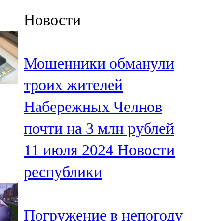
Казан
Новости
91,5 FM
Кайбыч
Мошенники обманули
106,1 FM
троих жителей
Кама тамагы
Набережных Челнов
71,51 FM
почти на 3 млн рублей
Кукмара
11 июля 2024
Новости
107,9 FM
республики
Лениногорский
102,1 FM
Погружение в непогоду