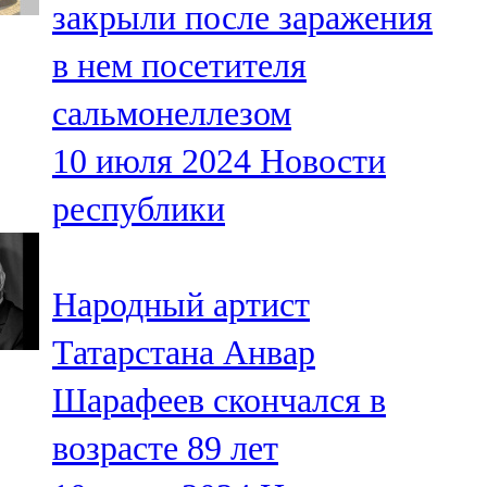
закрыли после заражения
91,0 FM
в нем посетителя
Шәмәрдән
сальмонеллезом
102,3 FM
10 июля 2024
Новости
Яңа чишмә
республики
107,0 FM
Яр Чаллы
Народный артист
105,5 FM
Татарстана Анвар
Шарафеев скончался в
возрасте 89 лет