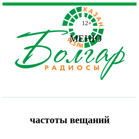
12+
МЕНЮ
частоты вещаний