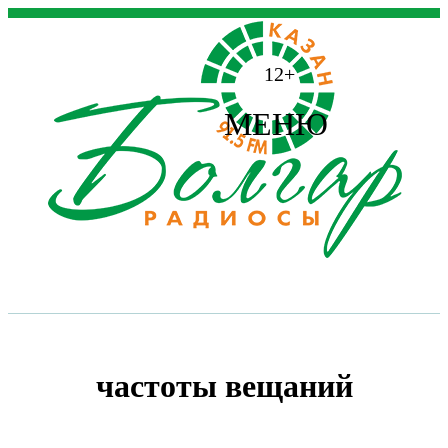
12+
МЕНЮ
частоты вещаний