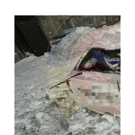
107,8 FM
Теләче
106,1 FM
Түбән Кама
102,6 FM
Чирмешән
107,7 FM
Чистай
103,0 FM
Чүпрәле