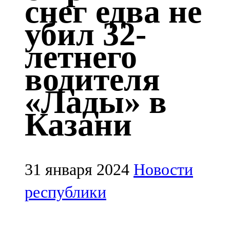
снег едва не
Казан
убил 32-
91,5 FM
летнего
Кайбыч
водителя
106,1 FM
«Лады» в
Кама тамагы
Казани
71,51 FM
Кукмара
107,9 FM
31 января 2024
Новости
Лениногорский
республики
102,1 FM