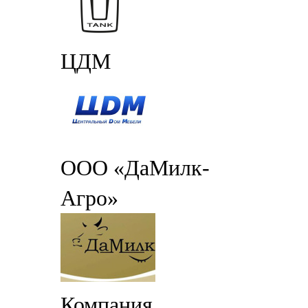
ЦДМ
ООО «ДаМилк-
Агро»
Компания