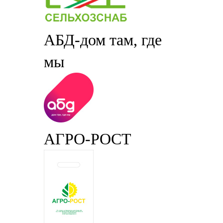
АБД-дом там, где
мы
АГРО-РОСТ