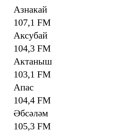
Азнакай
107,1 FM
Аксубай
104,3 FM
Актаныш
103,1 FM
Апас
104,4 FM
Әбсәләм
105,3 FM