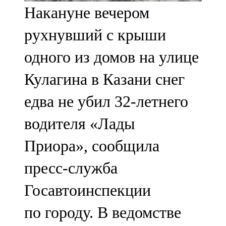
Накануне вечером
91,0 FM
рухнувший с крыши
Шәмәрдән
одного из домов на улице
102,3 FM
Кулагина в Казани снег
Яңа чишмә
едва не убил 32-летнего
107,0 FM
водителя «Лады
Яр Чаллы
Приора», сообщила
105,5 FM
пресс-служба
Госавтоинспекции
по городу. В ведомстве