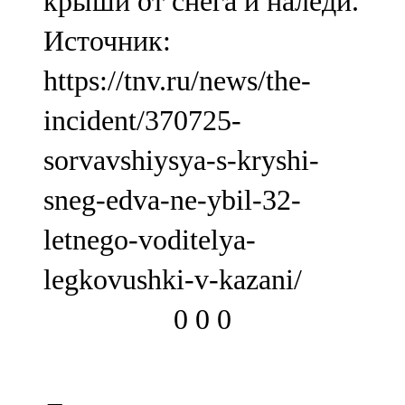
крыши от снега и наледи.
Источник:
https://tnv.ru/news/the-
incident/370725-
sorvavshiysya-s-kryshi-
sneg-edva-ne-ybil-32-
letnego-voditelya-
legkovushki-v-kazani/
0
0
0