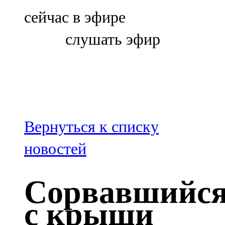
Болгар
сейчас в эфире
106,0 FM
слушать эфир
Бөгелмә
101,7 FM
Буа
100,3 FM
Вернуться к списку
Зәй
новостей
106,6 FM
Сорвавшийс
Кадыбаш
с крыши
105,2 FM