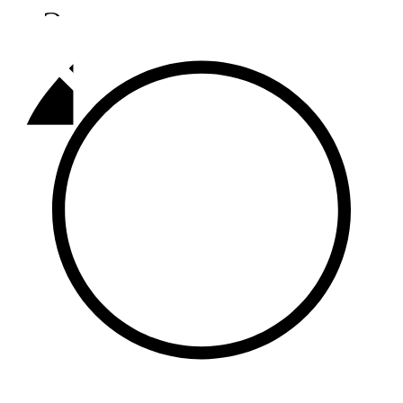
Әлмәт
92,9 FM
Базарлы матак
107,1 FM
Балык бистәсе
104,9 FM
Баулы
107,5 FM
Биләр
101,7 FM