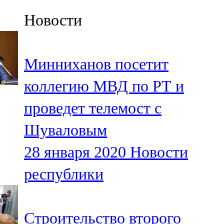
Казан
Новости
91,5 FM
Кайбыч
Минниханов посетит
106,1 FM
коллегию МВД по РТ и
Кама тамагы
проведет телемост с
71,51 FM
Шуваловым
Кукмара
28 января 2020
Новости
107,9 FM
республики
Лениногорский
102,1 FM
Строительство второго