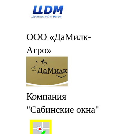
ООО «ДаМилк-
Агро»
Компания
"Сабинские окна"