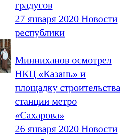
градусов
91,0 FM
27 января 2020
Новости
Шәмәрдән
республики
102,3 FM
Яңа чишмә
Минниханов осмотрел
107,0 FM
НКЦ «Казань» и
Яр Чаллы
площадку строительства
105,5 FM
станции метро
«Сахарова»
26 января 2020
Новости