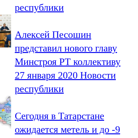
республики
107,8 FM
Теләче
Алексей Песошин
106,1 FM
представил нового главу
Түбән Кама
Минстроя РТ коллективу
102,6 FM
27 января 2020
Новости
Чирмешән
республики
107,7 FM
Чистай
Сегодня в Татарстане
103,0 FM
ожидается метель и до -9
Чүпрәле