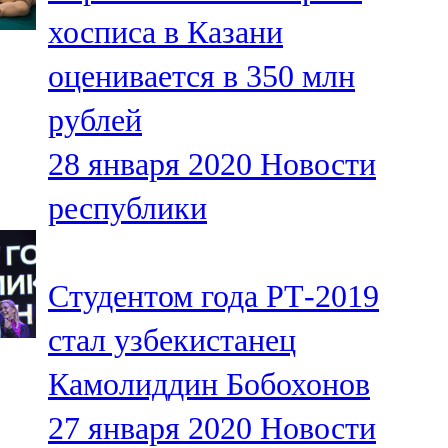
Мамадыш
хосписа в Казани
106,2 FM
оценивается в 350 млн
Минзәлә
рублей
107,3 FM
28 января 2020
Новости
Мөслим
республики
100,0 FM
Нурлат
Студентом года РТ-2019
104,7 FM
стал узбекистанец
Олы Әтнә
Камолиддин Бобохонов
71,42 FM
27 января 2020
Новости
Сарман