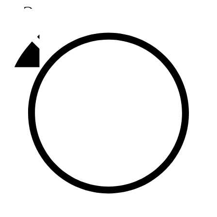
Әлмәт
92,9 FM
Базарлы матак
107,1 FM
Балык бистәсе
104,9 FM
Баулы
107,5 FM
Биләр
101,7 FM