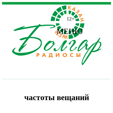
12+
МЕНЮ
частоты вещаний