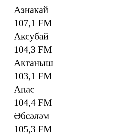
Азнакай
107,1 FM
Аксубай
104,3 FM
Актаныш
103,1 FM
Апас
104,4 FM
Әбсәләм
105,3 FM