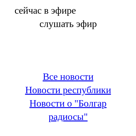
Болгар
сейчас в эфире
106,0 FM
слушать эфир
Бөгелмә
101,7 FM
Буа
100,3 FM
Все новости
Зәй
Новости республики
106,6 FM
Новости о "Болгар
Кадыбаш
радиосы"
105,2 FM