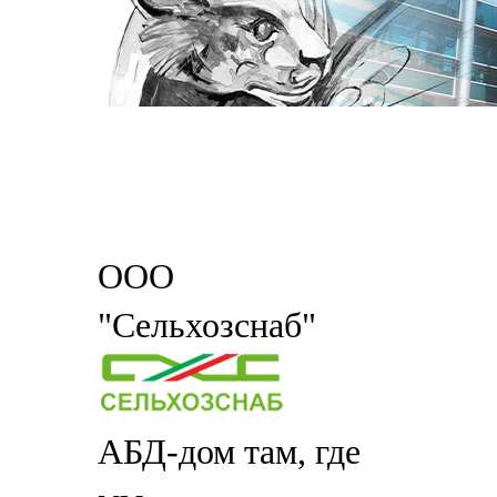
ООО
"Сельхозснаб"
АБД-дом там, где